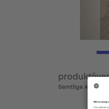
produktöver
Samtliga Aurena 