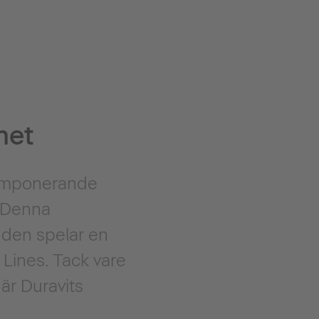
met
t imponerande
. Denna
 den spelar en
n Lines. Tack vare
 är Duravits