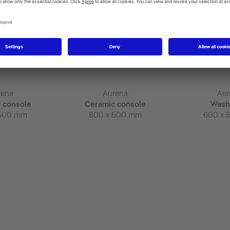
rena
Aurena
Aur
 console
Ceramic console
Wash
 500 mm
800 x 500 mm
600 x 