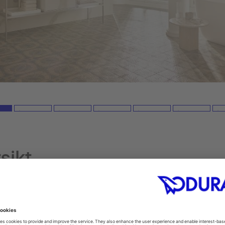
sikt
produkter ➝