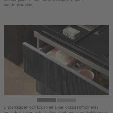
handdukstorkar.
Underskåpen och konsolerna kan också kombineras
individuellt; öppna hyllor kan kombineras med skåp med