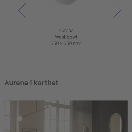
rena
Aurena
Aur
ll whirlpool
Washbowl
Ceramic 
thtub
350 x 350 mm
800 x 
 1035 mm
Aurena i korthet