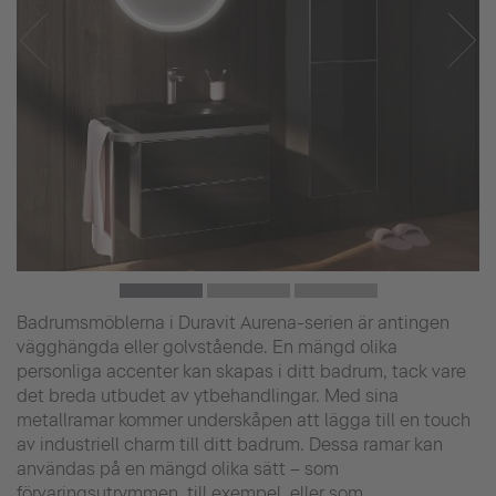
Badrumsmöblerna i Duravit Aurena-serien är antingen
vägghängda eller golvstående. En mängd olika
personliga accenter kan skapas i ditt badrum, tack vare
det breda utbudet av ytbehandlingar. Med sina
metallramar kommer underskåpen att lägga till en touch
av industriell charm till ditt badrum. Dessa ramar kan
användas på en mängd olika sätt – som
förvaringsutrymmen, till exempel, eller som