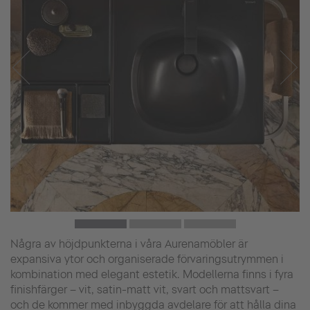
Några av höjdpunkterna i våra Aurenamöbler är
expansiva ytor och organiserade förvaringsutrymmen i
kombination med elegant estetik. Modellerna finns i fyra
finishfärger – vit, satin-matt vit, svart och mattsvart –
och de kommer med inbyggda avdelare för att hålla dina