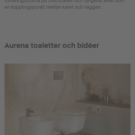
förvaringsytorna på tvättställen och fungerar även som
en kopplingspunkt mellan karet och väggen.
Aurena toaletter och bidéer