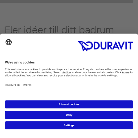
Fler idéer till ditt badrum
Idéer för ditt badrum
Upptäck Duravits fascinerande och mångsidiga värld!