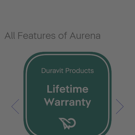
All Features of Aurena
Hygi
Equi