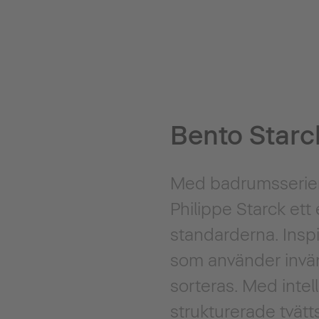
Bento Starc
Med badrumsserien 
Philippe Starck ett
standarderna. Insp
som använder invänd
sorteras. Med intel
strukturerade tvätt