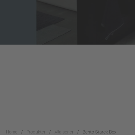
Home
Produkter
Alla serier
Bento Starck Box