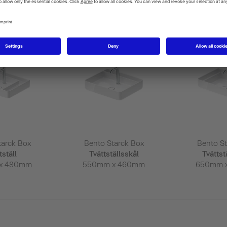
arck Box Produkter ➝
tarck Box
Bento Starck Box
Bento St
tställ
Tvättställsskål
Tvättst
x 480mm
550mm x 460mm
650mm 