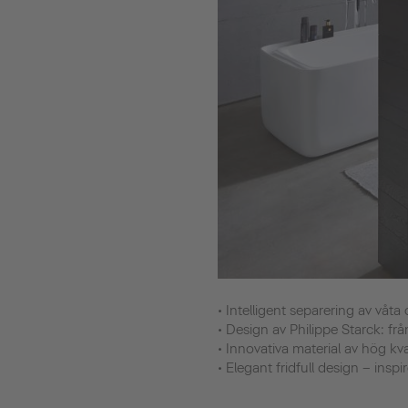
• Intelligent separering av våt
• Design av Philippe Starck: från t
• Innovativa material av hög k
• Elegant fridfull design – ins