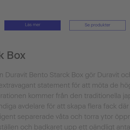
Läs mer
Se produkter
k Box
Duravit Bento Starck Box gör Duravit oc
 extravagant statement för att möta de hö
irationen kommer från den traditionella j
iga avdelare för att skapa flera fack där 
ligent separerade våta och torra ytor öppn
ställen och badkaret upp ett oändligt antal