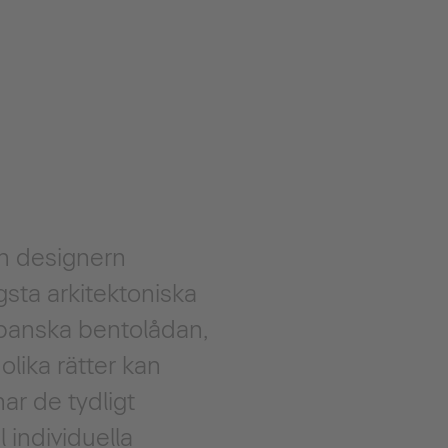
h designern
gsta arkitektoniska
apanska bentolådan,
olika rätter kan
ar de tydligt
 individuella