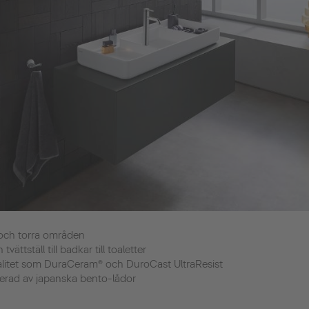
a och torra områden
vättställ till badkar till toaletter
valitet som DuraCeram® och DuroCast UltraResist
pirerad av japanska bento-lådor