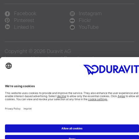
Facebook
Instagram
Pinterest
Flickr
Linked In
YouTube
Copyright © 2026 Duravit AG
Impressum
|
Integrity and Compliance
|
Integritetsmeddelande
|
Cookie settings
Sverige