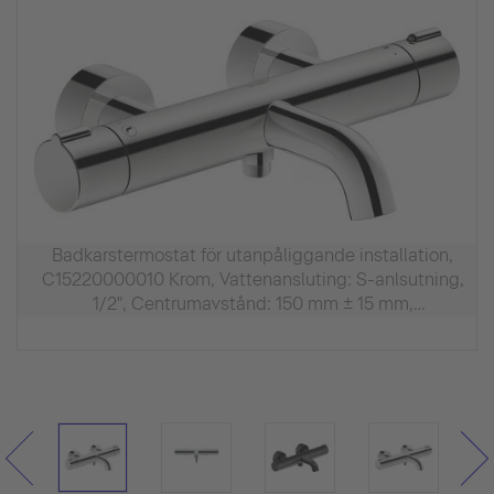
Badkarstermostat för utanpåliggande installation,
C15220000010 Krom, Vattenansluting: S-anlsutning,
1/2", Centrumavstånd: 150 mm ± 15 mm,
Flödesmängd (43.5 psi): 20 l/min