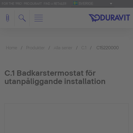
SVERIGE
FOR THE 'PRO': PRO.DURAVIT
FIND A RETAILER
Home
Produkter
Alla serier
C.1
C15220000
C.1 Badkarstermostat för
utanpåliggande installation