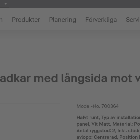
on
Produkter
Planering
Förverkliga
Serv
adkar med långsida mot 
Model-No.
700364
Halvt runt, Typ av installat
panel, Vit Matt, Material: P
Antal ryggstöd: 2, Inkl. stö
avlopp: Centrerad, Position