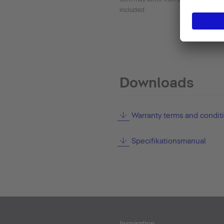
included.
Downloads
Warranty terms and condit
Specifikationsmanual
Inspiration