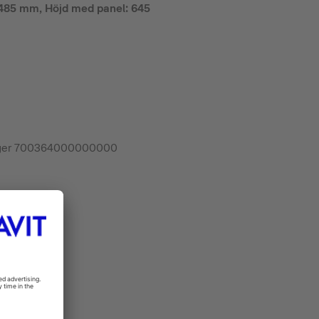
: 485 mm, Höjd med panel: 645
 Höger 700364000000000