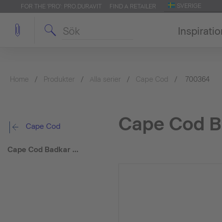
SVERIGE
FOR THE 'PRO': PRO.DURAVIT
FIND A RETAILER
Inspirati
Home
Produkter
Alla serier
Cape Cod
700364
Cape Cod B
Cape Cod
Cape Cod Badkar med långsida mot vägg