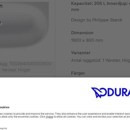
Kapacitet: 205 l, Innerdjup
mm
Design by Philippe Starck
Dimension
1900 x 900 mm
Varianter
Antal ryggstöd: 1 Vänster,
t vägg, 700364000000000
1 Vänster, Höger
Färger
FIND A RETAILER
tions and accessories are not