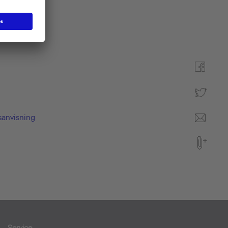
anvisning
Service