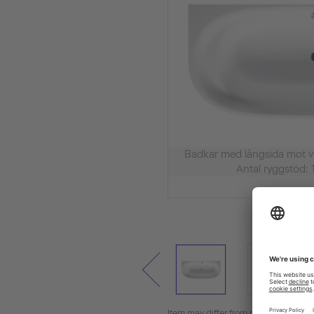
Badkar med långsida mo
Antal ryggstöd: 
Item may differ from picture. Decora