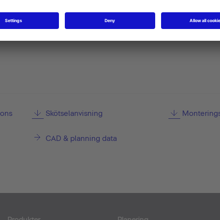
ions
Skötselanvisning
Monterings
CAD & planning data
Produkter
Planering