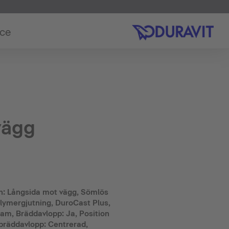
ice
vägg
ion: Långsida mot vägg, Sömlös
olymergjutning, DuroCast Plus,
dram, Bräddavlopp: Ja, Position
 bräddavlopp: Centrerad,