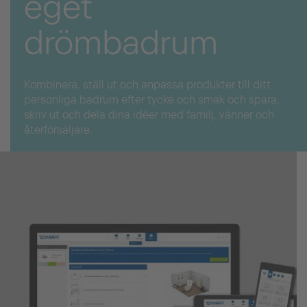
eget
drömbadrum
Kombinera, ställ ut och anpassa produkter till ditt
personliga badrum efter tycke och smak och spara,
skriv ut och dela dina idéer med familj, vänner och
återförsäljare.