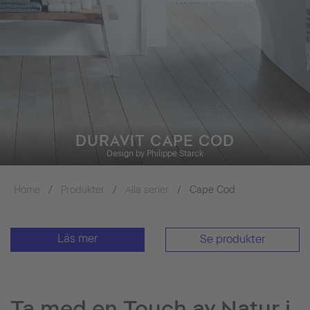
DURAVIT CAPE COD
Design by Philippe Starck
Home
Produkter
Alla serier
Cape Cod
Läs mer
Se produkter
Ta med en Touch av Natur i