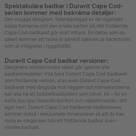
Spektakulära badkar i Duravit Cape Cod-
serien kommer med bekväma detaljer:
Den snygga designen, förkroppsligad av de organiskt
böjda formerna och den smala kanten på det fristående
Cape Cod-badkaret gör stort intryck. En detalj som du
säkert kommer att tycka är särskilt bekväm är nackstödet
som är integrerat i ryggstödet.
Duravit Cape Cod badkar versioner:
Designens arkitektoniska särart går igenom alla
badkarsmodeller: Inte bara Duravit Cape Cod-badkaret
som fristående version, utan även Duravit Cape Cod-
badkaret med långsida mot väggen och hörnversionerna
kan alla ha ett bubbelbadsystem som tillval. till – för en
extra dos spa-liknande komfort och välbefinnande i ditt
eget hem. Duravit Cape Cod fristående badkarsserie
kommer också i reducerade dimensioner så att du kan
njuta av elegansen hos ett fristående badkar även i
mindre badrum.