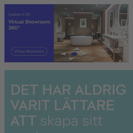
DET HAR ALDRIG
VARIT LÄTTARE
ATT
skapa sitt