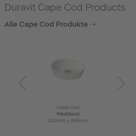
Duravit Cape Cod Products
Alle Cape Cod Produkte ➝
e Cod
Cape Cod
Cape
 whirltub
Washbowl
Wash
 x 900mm
400mm x 360mm
500mm x