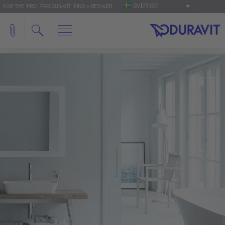
SVERIGE
FOR THE 'PRO': PRO.DURAVIT
FIND A RETAILER