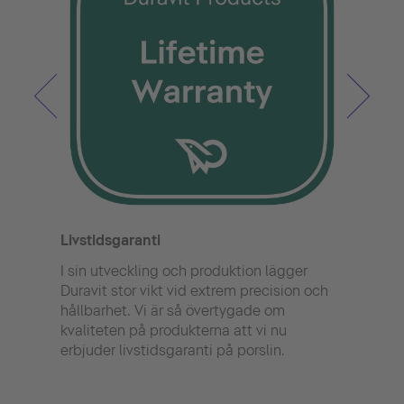
Wond
Wond
inba
chans
Livstidsgaranti
den s
I sin utveckling och produktion lägger
med 
Duravit stor vikt vid extrem precision och
Wonde
hållbarhet. Vi är så övertygade om
och ä
kvaliteten på produkterna att vi nu
som 
erbjuder livstidsgaranti på porslin.
reng
Wond