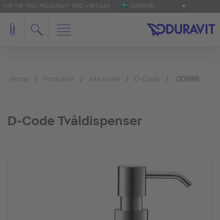
SVERIGE
FOR THE 'PRO': PRO.DURAVIT
FIND A RETAILER
Home
Produkter
Alla serier
D-Code
009916
D-Code Tvåldispenser