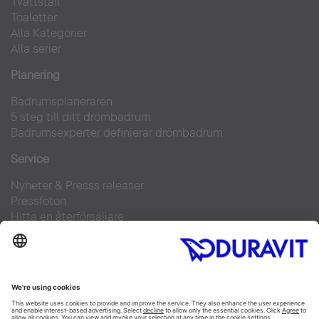
Tvättställ
Toaletter
Alla Kategorier
Alla serier
Planering
Badrumsplaneraren
5 steg till ditt drömbadrum
Badrumsexperter definierar drömbadrum
Service
Nyheter & Presss releaser
Pressfoton
Hitta en återförsäljare
FAQs
Facebook
Instagram
Pinterest
Flickr