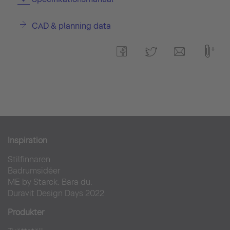
CAD & planning data
Inspiration
Stilfinnaren
Badrumsidéer
ME by Starck. Bara du.
Duravit Design Days 2022
Produkter