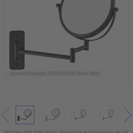
Kosmetikspegel, 0099124600 Svart Matt
Item may differ from picture. Decorations and accessories are not