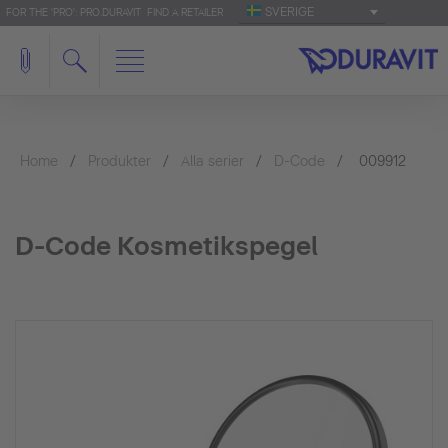
SVERIGE
FOR THE 'PRO': PRO.DURAVIT
FIND A RETAILER
Home
Produkter
Alla serier
D-Code
009912
D-Code Kosmetikspegel