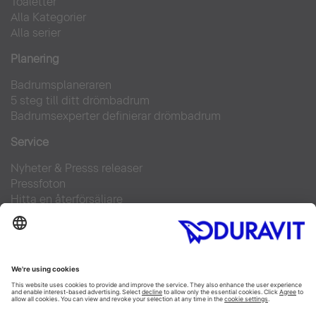
Toaletter
Alla Kategorier
Alla serier
Planering
Badrumsplaneraren
5 steg till ditt drömbadrum
Badrumsexperter definierar drömbadrum
Service
Nyheter & Presss releaser
Pressfoton
Hitta en återförsäljare
FAQs
Facebook
Instagram
Pinterest
Flickr
Linked In
YouTube