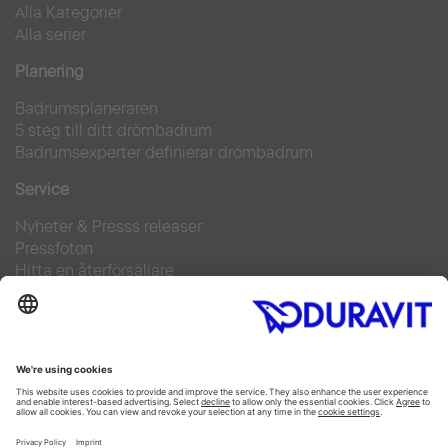
Alla Kategorier
Alla serier
Planering
Badrumsplaneraren
5 steg till ditt drömbadrum
Badrumsexperter definierar drömbadrum
Service
Nyheter & Presss releaser
Pressfoton
Hitta en återförsäljare
FAQs
Facebook
Instagram
Pinterest
Flickr
Linked In
YouTube