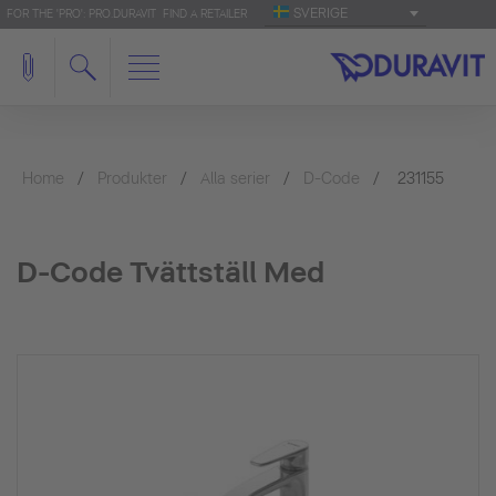
SVERIGE
FOR THE 'PRO': PRO.DURAVIT
FIND A RETAILER
Home
Produkter
Alla serier
D-Code
231155
D-Code Tvättställ Med