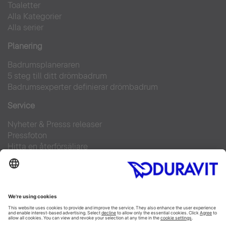
Toaletter
Alla Kategorier
Alla serier
Planering
Badrumsplaneraren
5 steg till ditt drömbadrum
Badrumsexperter definierar drömbadrum
Service
Nyheter & Presss releaser
Pressfoton
Hitta en återförsäljare
FAQs
Facebook
Instagram
Pinterest
Flickr