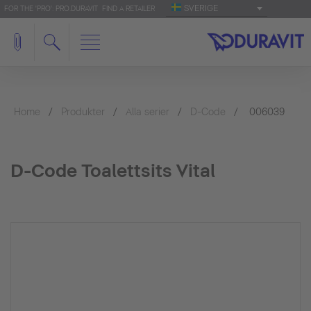
SVERIGE
FOR THE 'PRO': PRO.DURAVIT
FIND A RETAILER
Home
Produkter
Alla serier
D-Code
006039
D-Code Toalettsits Vital