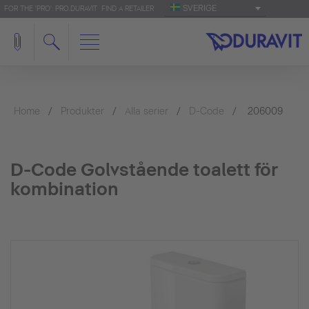
SVERIGE
FOR THE 'PRO': PRO.DURAVIT
FIND A RETAILER
Home
Produkter
Alla serier
D-Code
206009
D-Code Golvstående toalett för
kombination