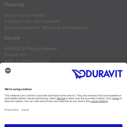
Planering
Badrumsplaneraren
5 steg till ditt drömbadrum
Badrumsexperter definierar drömbadrum
Service
Nyheter & Presss releaser
Pressfoton
Hitta en återförsäljare
FAQs
Facebook
Instagram
Pinterest
Flickr
Linked In
YouTube