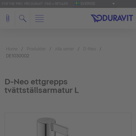
SVERIGE
FOR THE 'PRO': PRO.DURAVIT
FIND A RETAILER
Home
Produkter
Alla serier
D-Neo
DE1030002
D-Neo ettgrepps
tvättställsarmatur L