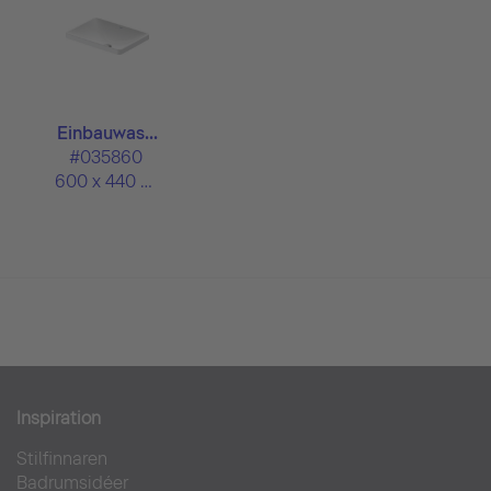
Einbauwas...
#035860
600 x 440 mm
Inspiration
Stilfinnaren
Badrumsidéer