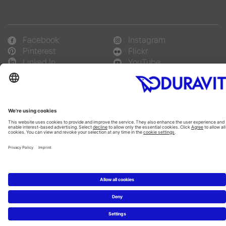
Facebook
Instagram
Pinterest
Flickr
Linked In
YouTube
Copyright © 2026 Duravit AG
Impressum
|
Integrity and Compliance
|
Integritetsmeddelande
|
Cookie settings
Sverige