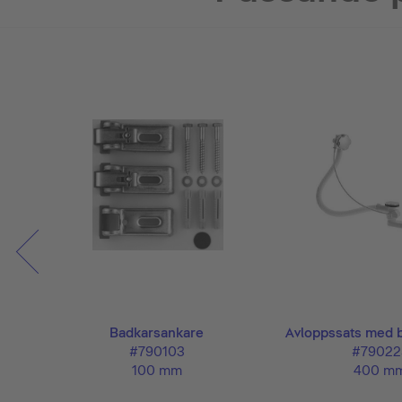
Badkarsankare
Avloppssats med 
#790103
#79022
100 mm
400 m