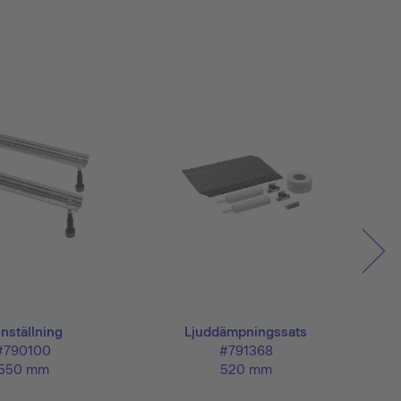
nställning
Ljuddämpningssats
Avlop
#790100
#791368
550 mm
520 mm