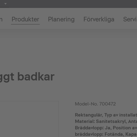
on
Produkter
Planering
Förverkliga
Serv
ggt badkar
Model-No.
700472
Rektangulär, Typ av installat
Material: Sanitetsakryl, Anta
Bräddavlopp: Ja, Position av
bräddavlopp: Fotända, Kapaci