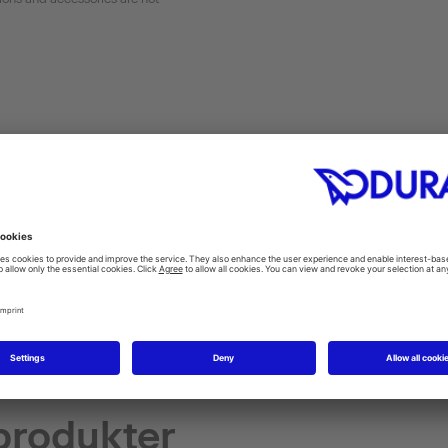
ions
Skötselanvisning
Monterings
CAD & planning data
produkter