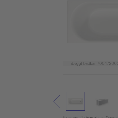
Inbyggt badkar, 7004720
Item may differ from picture. Decora