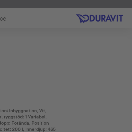
ice
ion: Inbyggnation, Vit,
l ryggstöd: 1 Variabel,
lopp: Fotända, Position
tet: 200 l, Innerdjup: 465