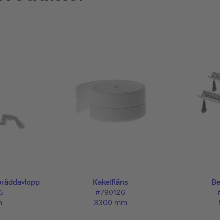
bräddavlopp
Kakelfläns
Be
5
#790126
m
3300 mm