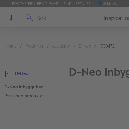
SVERIGE
FOR THE 'PRO': PRO.DURAVIT
FIND A RETAILER
Inspirati
Home
Produkter
Alla serier
D-Neo
700472
D-Neo Inby
D-Neo
D-Neo Inbyggt badkar
Passande produkter