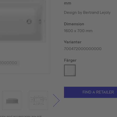
mm
Design by Bertrand Lejoly
Dimension
1600 x 700 mm
Varianter
700472000000000
Färger
00000000
FIND A RETAILER
tions and accessories are not