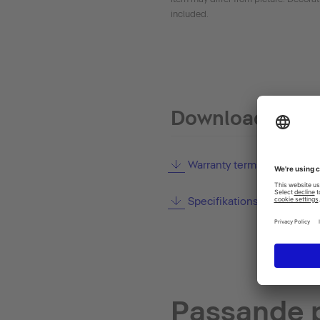
included.
Downloads
Warranty terms and condit
Specifikationsmanual
Passande 