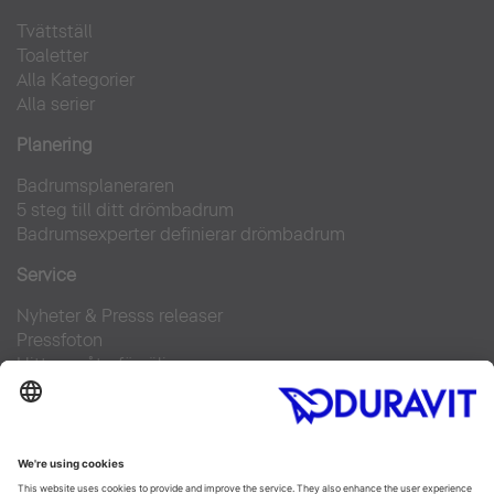
Tvättställ
Toaletter
Alla Kategorier
Alla serier
Planering
Badrumsplaneraren
5 steg till ditt drömbadrum
Badrumsexperter definierar drömbadrum
Service
Nyheter & Presss releaser
Pressfoton
Hitta en återförsäljare
FAQs
Facebook
Instagram