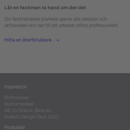
Låt en fackman ta hand om det det
Din fackhandlare planerar gärna alla detaljer och
utföranden och ser till att arbetet utförs professionellt.
Hitta en återförsäljare.
Inspiration
Stilfinnaren
Badrumsidéer
ME by Starck. Bara du.
Duravit Design Days 2022
Produkter