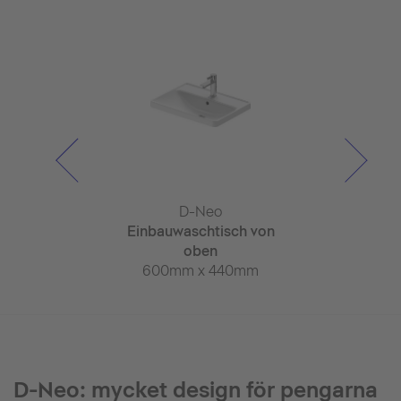
-Neo
D-Neo
D-N
grepps
Einbauwaschtisch von
Einbauwasc
lsarmatur L
oben
ob
x 184mm
600mm x 440mm
600mm x
D-Neo: mycket design för pengarna