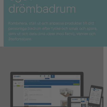
drömbadrum
Kombinera, ställ ut och anpassa produkter till ditt
personliga badrum efter tycke och smak och spara,
skriv ut och dela dina idéer med familj, vänner och
återförsäljare.