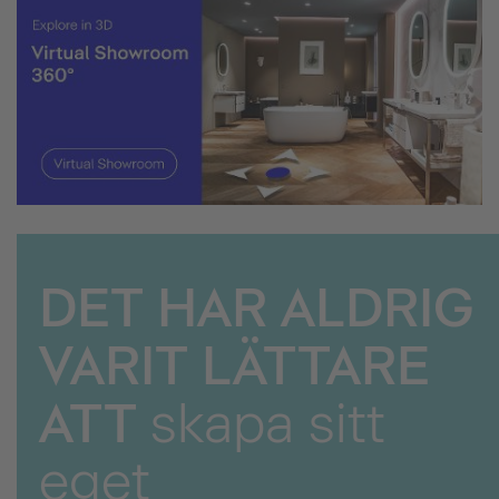
DET HAR ALDRIG
VARIT LÄTTARE
ATT
skapa sitt
eget