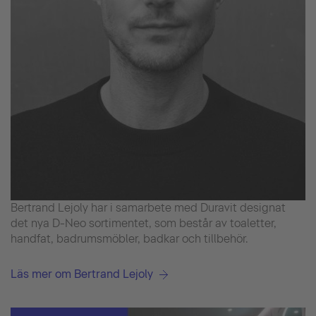
Bertrand Lejoly har i samarbete med Duravit designat
det nya D-Neo sortimentet, som består av toaletter,
handfat, badrumsmöbler, badkar och tillbehör.
Läs mer om Bertrand Lejoly