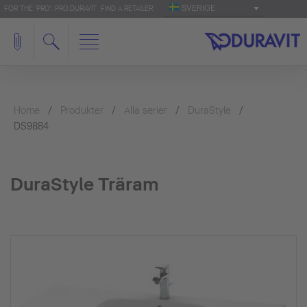
SVERIGE
FOR THE 'PRO': PRO.DURAVIT
FIND A RETAILER
Home
Produkter
Alla serier
DuraStyle
DS9884
DuraStyle Träram