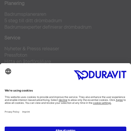
Planering
Badrumsplaneraren
5 steg till ditt drömbadrum
Badrumsexperter definierar drömbadrum
Service
Nyheter & Presss releaser
Pressfoton
Hitta en återförsäljare
FAQs
Facebook
Instagram
Pinterest
Flickr
Linked In
YouTube
Copyright © 2026 Duravit AG