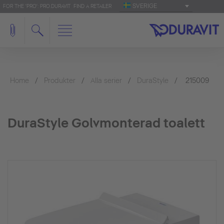
SVERIGE
FOR THE 'PRO': PRO.DURAVIT
FIND A RETAILER
Home
Produkter
Alla serier
DuraStyle
215009
DuraStyle Golvmonterad toalett