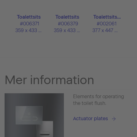
Toalettsits
Toalettsits
Toalettsits...
#006371
#006379
#002061
359 x 433 mm
359 x 433 mm
377 x 447 mm
Mer information
Elements for operating
the toilet flush.
Actuator plates