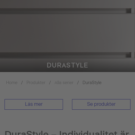
DURASTYLE
Home
Produkter
Alla serier
DuraStyle
Läs mer
Se produkter
DuraStyle – Individualitet är