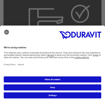
Tvättställ och armaturer – Best
Match