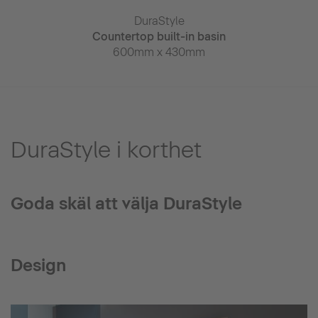
aStyle
DuraStyle
DuraS
n frame
Countertop built-in basin
Countertop bu
 x 440mm
600mm x 430mm
560mm x
DuraStyle i korthet
Goda skäl att välja DuraStyle
Design