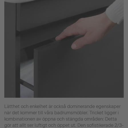
Lätthet och enkelhet är också dominerande egenskaper
när det kommer till våra badrumsmöbler. Tricket ligger i
kombinationen av öppna och stängda områden: Detta
gör att allt ser luftigt och öppet ut. Den sofistikerade 2/3-