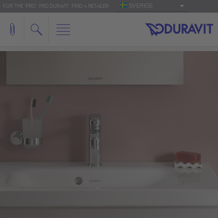
SVERIGE
FOR THE 'PRO': PRO.DURAVIT
FIND A RETAILER