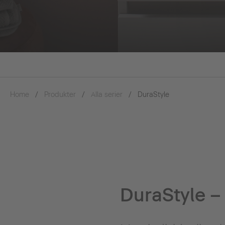
Home
Produkter
Alla serier
DuraStyle
DuraStyle – I