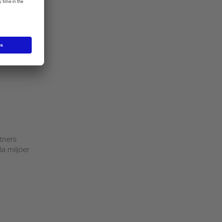
tners
lla miljöer