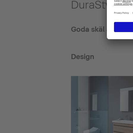
DuraStyle i 
Goda skäl att välj
Design