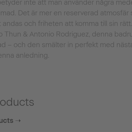
 betyder inte att man använder några med
mad. Det är mer en reserverad atmosfär s
t andas och friheten att komma till sin rät
o Thun & Antonio Rodriguez, denna badr
d – och den smälter in perfekt med nästa
denna anledning.
roducts
ducts ➝