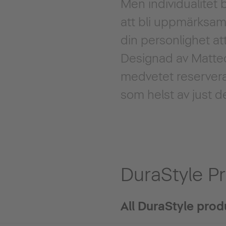
Men individualitet
att bli uppmärksam
din personlighet at
Designad av Matte
medvetet reservera
som helst av just 
DuraStyle P
All DuraStyle pro