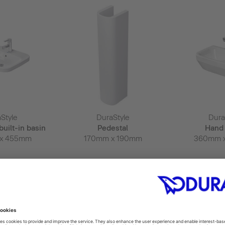
Style
DuraStyle
Dura
uilt-in basin
Pedestal
Hand 
x 455mm
170mm x 190mm
360mm 