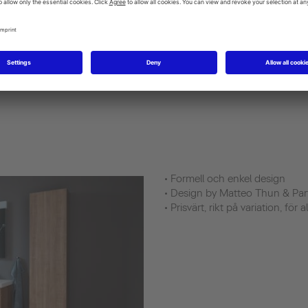
korthet
a DuraStyle
• Formell och enkel design
• Design by Matteo Thun & Par
• Prisvärt, rikt på variation, för a