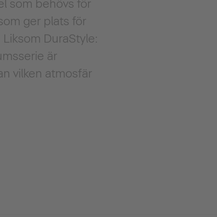
el som behövs för
om ger plats för
t. Liksom DuraStyle:
umsserie är
n vilken atmosfär