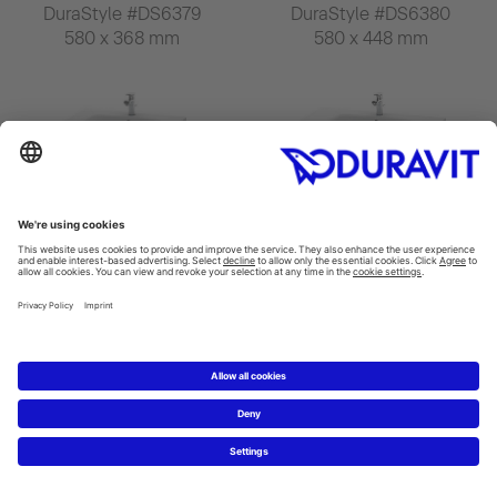
DuraStyle #DS6379
DuraStyle #DS6380
580 x 368 mm
580 x 448 mm
Underskåp väggmonterat
Underskåp väggmonterat
DuraStyle #DS6381
DuraStyle #DS6382
730 x 448 mm
930 x 448 mm