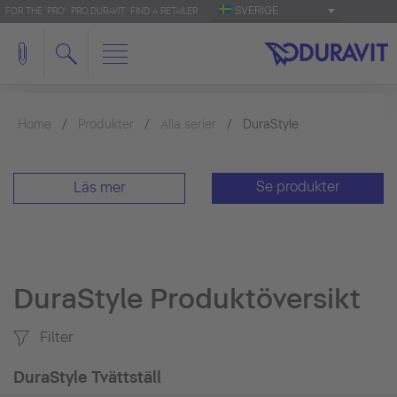
SVERIGE
FOR THE 'PRO': PRO.DURAVIT
FIND A RETAILER
Home
Produkter
Alla serier
DuraStyle
Se produkter
Läs mer
DuraStyle Produktöversikt
Filter
DuraStyle Tvättställ