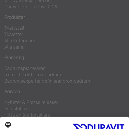
ME by Starck. Bara du.
Duravit Design Days 2022
Produkter
Tvättställ
Toaletter
Alla Kategorier
Alla serier
Planering
Badrumsplaneraren
5 steg till ditt drömbadrum
Badrumsexperter definierar drömbadrum
Service
Nyheter & Presss releaser
Pressfoton
Hitta en återförsäljare
FAQs