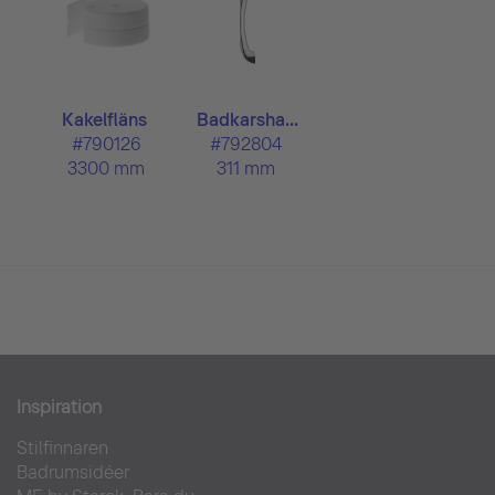
Kakelfläns
Badkarsha...
#790126
#792804
3300 mm
311 mm
Inspiration
Stilfinnaren
Badrumsidéer