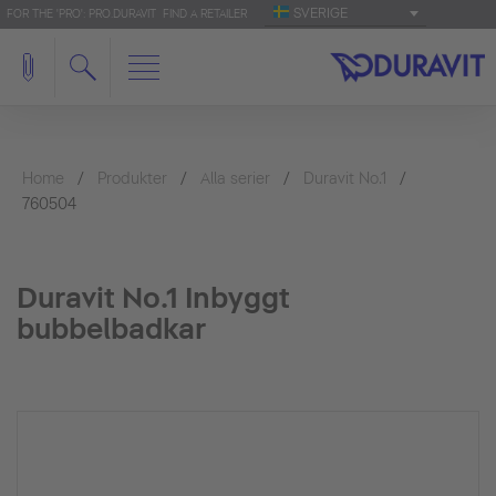
SVERIGE
FOR THE 'PRO': PRO.DURAVIT
FIND A RETAILER
Home
Produkter
Alla serier
Duravit No.1
760504
Duravit No.1 Inbyggt
bubbelbadkar