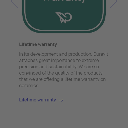
Durav
flus
With
Lifetime warranty
demo
mech
In its development and production, Duravit
comb
attaches great importance to extreme
to th
precision and sustainability. We are so
bowl 
convinced of the quality of the products
this
that we are offering a lifetime warranty on
ceramics.
Dura
Lifetime warranty