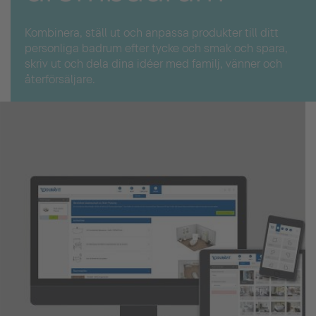
Kombinera, ställ ut och anpassa produkter till ditt
personliga badrum efter tycke och smak och spara,
skriv ut och dela dina idéer med familj, vänner och
återförsäljare.