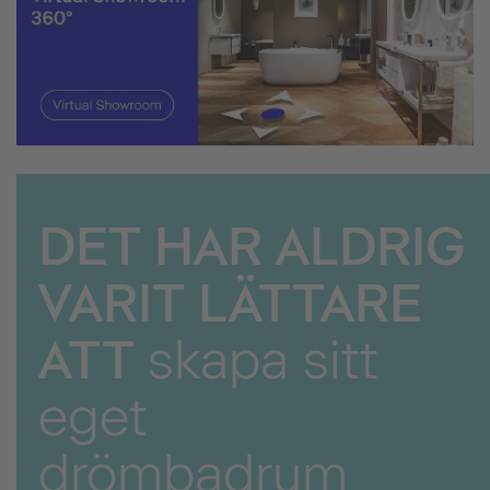
DET HAR ALDRIG
VARIT LÄTTARE
ATT
skapa sitt
eget
drömbadrum