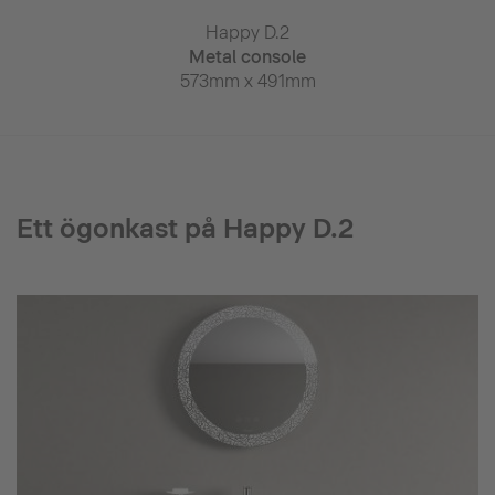
py D.2
Happy D.2
Happy
ll whirlpool
Metal console
Metal c
thtub
573mm x 491mm
1173mm 
 x 800mm
Ett ögonkast på Happy D.2