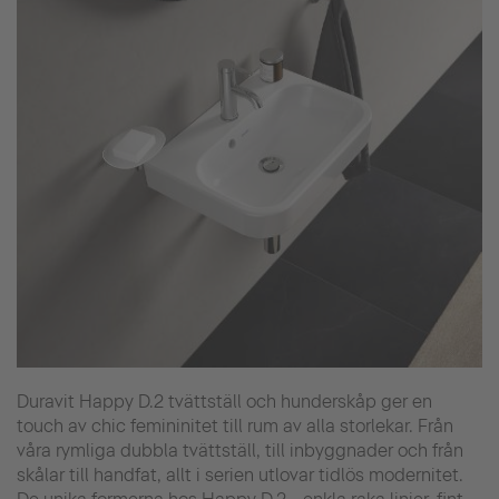
Duravit Happy D.2 tvättställ och hunderskåp ger en
touch av chic femininitet till rum av alla storlekar. Från
våra rymliga dubbla tvättställ, till inbyggnader och från
skålar till handfat, allt i serien utlovar tidlös modernitet.