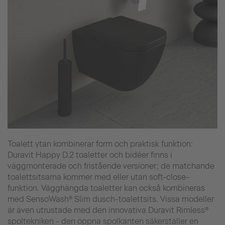
Toalett ytan kombinerar form och praktisk funktion:
Duravit Happy D.2 toaletter och bidéer finns i
väggmonterade och fristående versioner; de matchande
toalettsitsarna kommer med eller utan soft-close-
funktion. Vägghängda toaletter kan också kombineras
med SensoWash® Slim dusch-toalettsits. Vissa modeller
är även utrustade med den innovativa Duravit Rimless®
spoltekniken - den öppna spolkanten säkerställer en