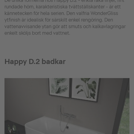
De unika formerna hos Happy D.2 - enkla raka linjer, fint
rundade hörn, karakteristiska tvättställskanter - är ett
kännetecken för hela serien. Den valfria WonderGliss
ytfinish är idealisk för särskilt enkel rengöring. Den
vattenavvisande ytan gör att smuts och kalkavlagringar
enkelt sköljs bort med vattnet.
Happy D.2 badkar