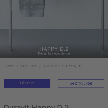
HAPPY D.2
Design by sieger design
Home
Produkter
Alla serier
Happy D.2
Läs mer
Se produkter
Duravit Happy D.2 –