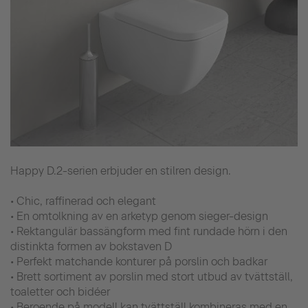
Happy D.2-serien erbjuder en stilren design.
• Chic, raffinerad och elegant
• En omtolkning av en arketyp genom sieger-design
• Rektangulär bassängform med fint rundade hörn i den
distinkta formen av bokstaven D
• Perfekt matchande konturer på porslin och badkar
• Brett sortiment av porslin med stort utbud av tvättställ,
toaletter och bidéer
• Beroende på modell kan tvättställ kombineras med en