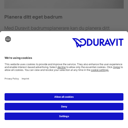
Planera ditt eget badrum
Med Duravit badrumsplanerare kan du planera ditt
drömbadrum online.
Badrumsplanerare.