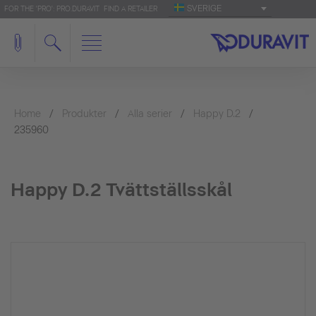
SVERIGE
FOR THE 'PRO': PRO.DURAVIT
FIND A RETAILER
Home
Produkter
Alla serier
Happy D.2
235960
Happy D.2 Tvättställsskål