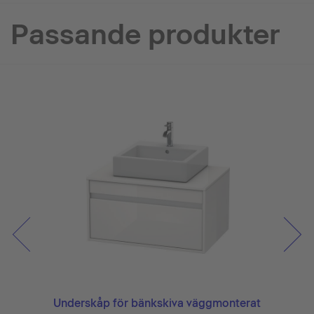
Passande produkter
rat
Underskåp för bänkskiva väggmonterat
Un