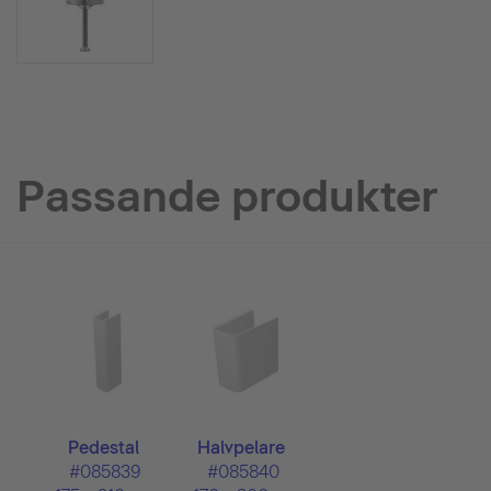
Passande produkter
Pedestal
Halvpelare
#085839
#085840