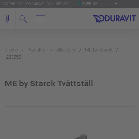
SVERIGE
FOR THE 'PRO': PRO.DURAVIT
FIND A RETAILER
Home
Produkter
Alla serier
ME by Starck
233555
ME by Starck Tvättställ