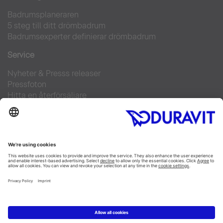
Badrumsplaneraren
5 steg till ditt drömbadrum
Badrumsexperter definierar drömbadrum
Service
Nyheter & Presss releaser
Pressfoton
Hitta en återförsäljare
FAQs
Facebook
Instagram
Pinterest
Flickr
Linked In
YouTube
Copyright © 2026 Duravit AG