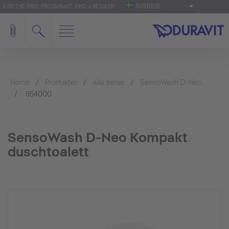
SVERIGE
FOR THE 'PRO': PRO.DURAVIT
FIND A RETAILER
Home
Produkter
Alla serier
SensoWash D-Neo
654000
SensoWash D-Neo Kompakt
duschtoalett