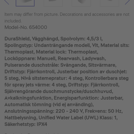
Item may differ from picture. Decorations and accessories are not
included.
Model-No.
654000
DuraShield, Vägghängd, Spolvolym: 4,5/3 l,
Spolingstyp: Undanträngande modell, Vit, Material sits:
Thermoplast, Material lock: Thermoplast,
Locköppnare: Manuell, Rearwash, Ladywash,
Pulserande duschstråle: Svängande, Sitsvärmare,
Driftstyp: Fjärrkontroll, Justerbar position av duschjet:
5 steg, Nivå sitstemepratur: 4 steg, Kontrollerbara steg
för spray jets värme: 4 steg, Driftstyp: Fjärrkontroll,
Självrengörande duschmunstycke/duschhuvud,
Avkalkningsfunktion, Energisparfunktion: Justerbar,
Automatisk tömning (vid ej använding),
Anslutningsspänning: 220 - 240 V, Frekvens: 50 Hz,
Nattbelysning, Unified Water Label (UWL) Klass: 1,
Säkerhetstyp: IPX4