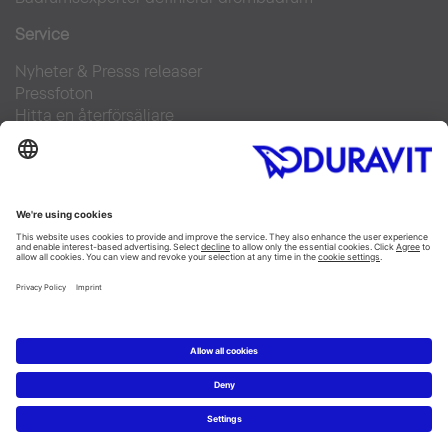
Service
Nyheter & Presss releaser
Pressfoton
Hitta en återförsäljare
FAQs
Facebook
Instagram
Pinterest
Flickr
Linked In
YouTube
Copyright © 2026 Duravit AG
Impressum
|
Integrity and Compliance
|
Integritetsmeddelande
|
Cookie settings
Sverige