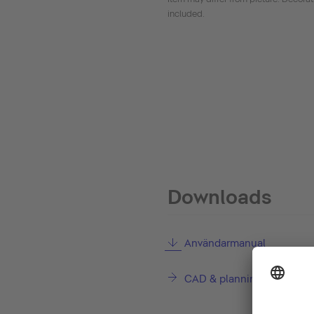
included.
Downloads
Användarmanual
CAD & planning data