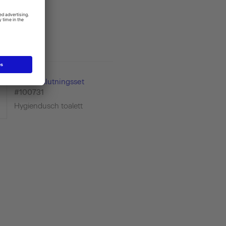
Vario anslutningsset
#100731
Hygiendusch toalett