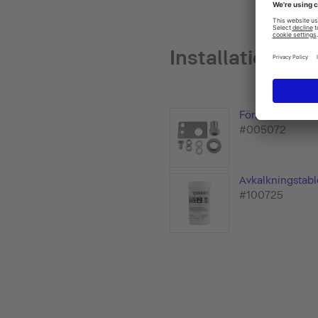
Installation ac
Förinstallations
#005072
Avkalkningstabl
#100725