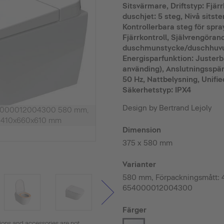
Sitsvärmare, Driftstyp: Fjärr
duschjet: 5 steg, Nivå sitst
Kontrollerbara steg för spray
Fjärrkontroll, Självrengöran
duschmunstycke/duschhuvud
Energisparfunktion: Justerb
använding), Anslutningsspän
50 Hz, Nattbelysning, Unifie
Säkerhetstyp: IPX4
Design by Bertrand Lejoly
654000012004300 580 mm,
: 410x660x610 mm
Dimension
375 x 580 mm
Varianter
580 mm, Förpackningsmått:
654000012004300
Färger
tions and accessories are not