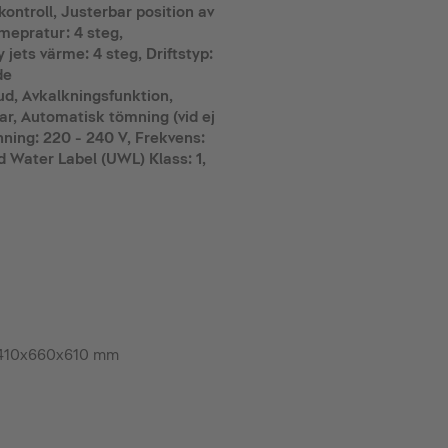
kontroll, Justerbar position av
emepratur: 4 steg,
 jets värme: 4 steg, Driftstyp:
de
, Avkalkningsfunktion,
ar, Automatisk tömning (vid ej
ning: 220 - 240 V, Frekvens:
d Water Label (UWL) Klass: 1,
 410x660x610 mm