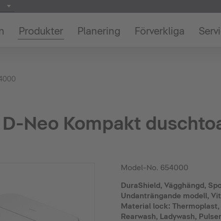
on
Produkter
Planering
Förverkliga
Serv
4000
D-Neo Kompakt duschtoa
Model-No.
654000
DuraShield, Vägghängd, Spol
Undanträngande modell, Vit,
Material lock: Thermoplast,
Rearwash, Ladywash, Pulser