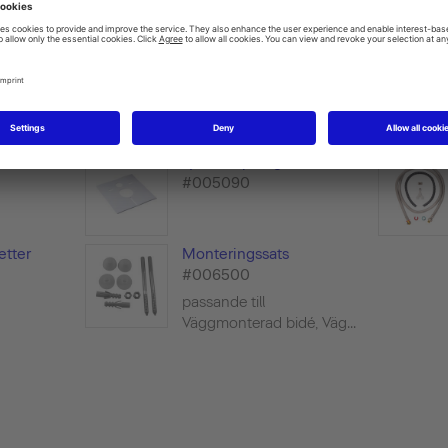
cessories
set
Ljuddämpningssats
#005090
etter
Monteringssats
#006500
passande till
Väggmonterad bidé, Väg...