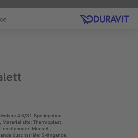
ice
lett
volym: 4,5/3 l, Spolingstyp:
 Material sits: Thermoplast,
 Locköppnare: Manuell,
ande duschstråle: Svängande,