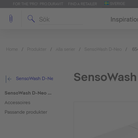
SVERIGE
FOR THE 'PRO': PRO.DURAVIT
FIND A RETAILER
Inspirati
Home
Produkter
Alla serier
SensoWash D-Neo
65
SensoWash 
SensoWash D-Neo
SensoWash D-Neo Kompakt duschtoalett
Accessoires
Passande produkter