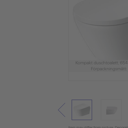
Kompakt duschtoalett, 
Förpackningsmått
Item may differ from picture. Decora