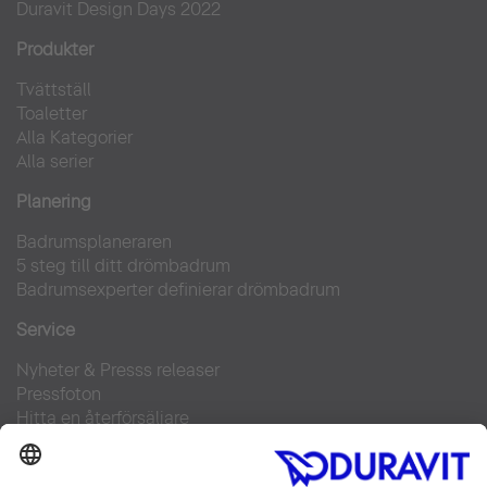
Duravit Design Days 2022
Produkter
Tvättställ
Toaletter
Alla Kategorier
Alla serier
Planering
Badrumsplaneraren
5 steg till ditt drömbadrum
Badrumsexperter definierar drömbadrum
Service
Nyheter & Presss releaser
Pressfoton
Hitta en återförsäljare
FAQs