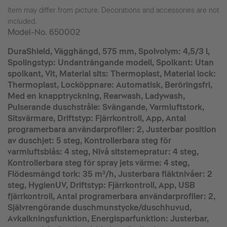
Item may differ from picture. Decorations and accessories are not
included.
Model-No.
650002
DuraShield, Vägghängd, 575 mm, Spolvolym: 4,5/3 l,
Spolingstyp: Undanträngande modell, Spolkant: Utan
spolkant, Vit, Material sits: Thermoplast, Material lock:
Thermoplast, Locköppnare: Automatisk, Beröringsfri,
Med en knapptryckning, Rearwash, Ladywash,
Pulserande duschstråle: Svängande, Varmluftstork,
Sitsvärmare, Driftstyp: Fjärrkontroll, App, Antal
programerbara användarprofiler: 2, Justerbar position
av duschjet: 5 steg, Kontrollerbara steg för
varmluftsblås: 4 steg, Nivå sitstemepratur: 4 steg,
Kontrollerbara steg för spray jets värme: 4 steg,
Flödesmängd tork: 35 m³/h, Justerbara fläktnivåer: 2
steg, HygienUV, Driftstyp: Fjärrkontroll, App, USB
fjärrkontroll, Antal programerbara användarprofiler: 2,
Självrengörande duschmunstycke/duschhuvud,
Avkalkningsfunktion, Energisparfunktion: Justerbar,