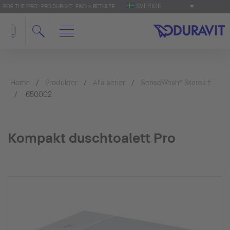
SVERIGE
FOR THE 'PRO': PRO.DURAVIT
FIND A RETAILER
Home
Produkter
Alla serier
SensoWash® Starck f
650002
Kompakt duschtoalett Pro