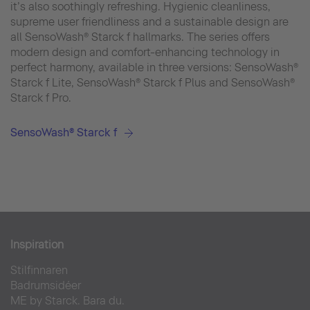
it’s also soothingly refreshing. Hygienic cleanliness,
supreme user friendliness and a sustainable design are
all SensoWash® Starck f hallmarks. The series offers
modern design and comfort-enhancing technology in
perfect harmony, available in three versions: SensoWash®
Starck f Lite, SensoWash® Starck f Plus and SensoWash®
Starck f Pro.
SensoWash® Starck f
Inspiration
Stilfinnaren
Badrumsidéer
ME by Starck. Bara du.