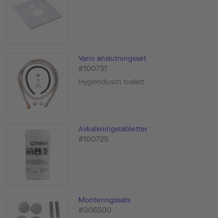
Vario anslutningsset
#100731
Hygiendusch toalett
Avkalkningstabletter
#100725
Monteringssats
#006500