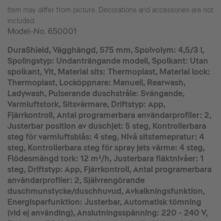
Item may differ from picture. Decorations and accessories are not
included.
Model-No.
650001
DuraShield, Vägghängd, 575 mm, Spolvolym: 4,5/3 l,
Spolingstyp: Undanträngande modell, Spolkant: Utan
spolkant, Vit, Material sits: Thermoplast, Material lock:
Thermoplast, Locköppnare: Manuell, Rearwash,
Ladywash, Pulserande duschstråle: Svängande,
Varmluftstork, Sitsvärmare, Driftstyp: App,
Fjärrkontroll, Antal programerbara användarprofiler: 2,
Justerbar position av duschjet: 5 steg, Kontrollerbara
steg för varmluftsblås: 4 steg, Nivå sitstemepratur: 4
steg, Kontrollerbara steg för spray jets värme: 4 steg,
Flödesmängd tork: 12 m³/h, Justerbara fläktnivåer: 1
steg, Driftstyp: App, Fjärrkontroll, Antal programerbara
användarprofiler: 2, Självrengörande
duschmunstycke/duschhuvud, Avkalkningsfunktion,
Energisparfunktion: Justerbar, Automatisk tömning
(vid ej använding), Anslutningsspänning: 220 - 240 V,