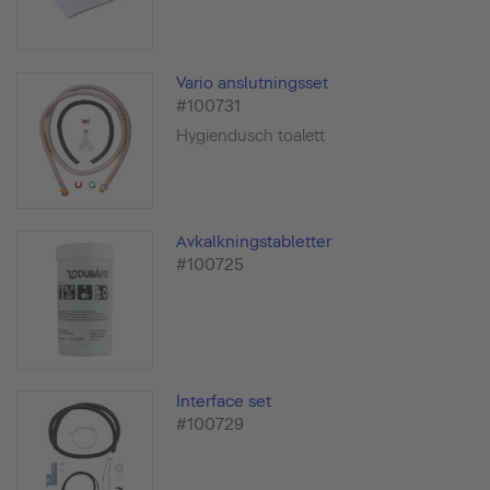
Vario anslutningsset
#100731
Hygiendusch toalett
Avkalkningstabletter
#100725
Interface set
#100729