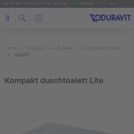
SVERIGE
FOR THE 'PRO': PRO.DURAVIT
FIND A RETAILER
Home
Produkter
Alla serier
SensoWash® Starck f
650001
Kompakt duschtoalett Lite