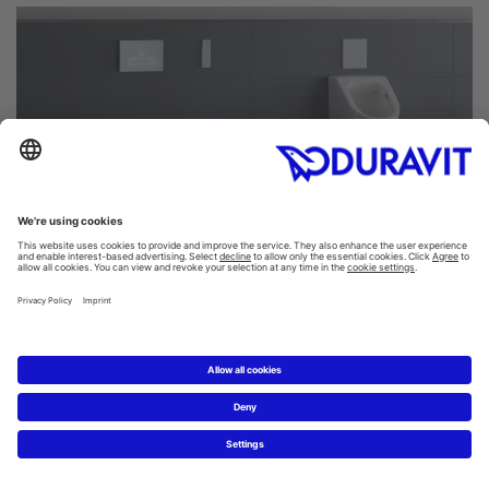
Den flexibla lösningen för varje projekt
Installationsfixturer
DuraSystem® installationsfixturer erbjuder pålitliga dolda
lösningar för toaletter. De säkerställer en snabb, pålitlig
och ekonomisk installation. Det enda du ser av
inbyggnadssystemet är våra spolplattor med snygg
design och hög kvalitet.