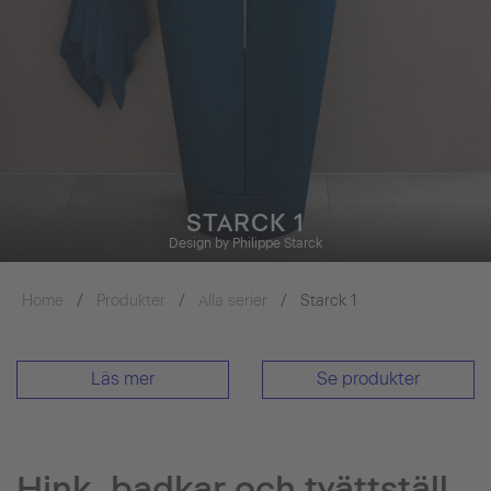
STARCK 1
Design by Philippe Starck
Home
Produkter
Alla serier
Starck 1
Läs mer
Se produkter
Hink, badkar och tvättställ