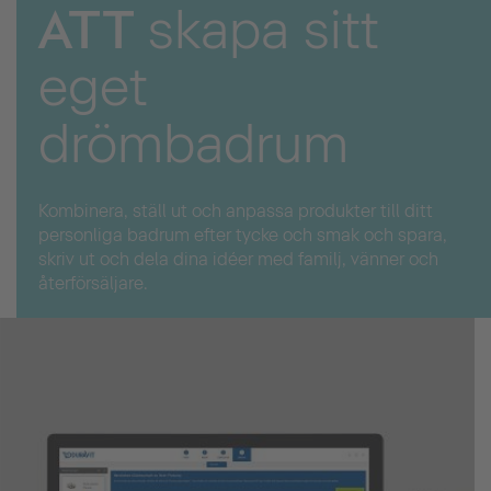
ATT
skapa sitt
eget
drömbadrum
Kombinera, ställ ut och anpassa produkter till ditt
personliga badrum efter tycke och smak och spara,
skriv ut och dela dina idéer med familj, vänner och
återförsäljare.