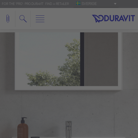
SVERIGE
FOR THE 'PRO': PRO.DURAVIT
FIND A RETAILER