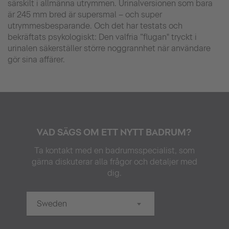
särskilt i allmänna utrymmen. Urinalversionen som bara
är 245 mm bred är supersmal – och super
utrymmesbesparande. Och det har testats och
bekräftats psykologiskt: Den valfria ”flugan" tryckt i
urinalen säkerställer större noggrannhet när användare
gör sina affärer.
VAD SÄGS OM ETT NYTT BADRUM?
Ta kontakt med en badrumsspecialist, som
gärna diskuterar alla frågor och detaljer med
dig.
Sweden