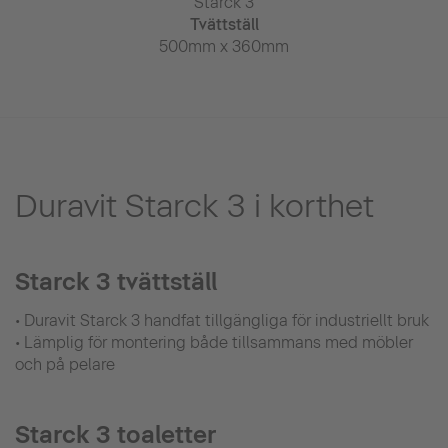
rck 3
Starck 3
Star
r delare
Tvättställ
Tvätt
x 400mm
500mm x 360mm
650mm x
Duravit Starck 3 i korthet
Starck 3 tvättställ
• Duravit Starck 3 handfat tillgängliga för industriellt bruk
• Lämplig för montering både tillsammans med möbler
och på pelare
Starck 3 toaletter