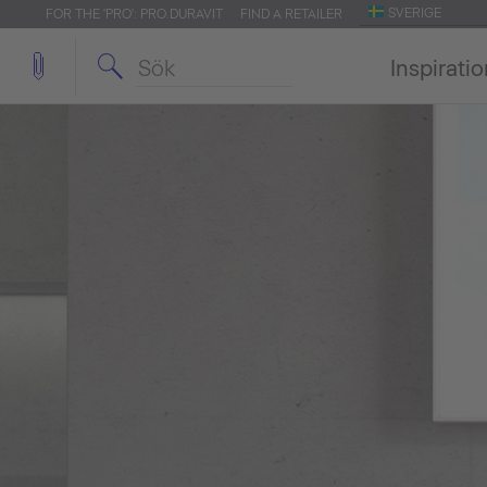
SVERIGE
FOR THE 'PRO': PRO.DURAVIT
FIND A RETAILER
Inspirati