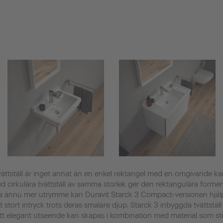
vättställ är inget annat än en enkel rektangel med en omgivande 
med cirkulära tvättställ av samma storlek ger den rektangulära for
 ännu mer utrymme kan Duravit Starck 3 Compact-versionen hjäl
 stort intryck trots deras smalare djup. Starck 3 inbyggda tvättställ
Ett elegant utseende kan skapas i kombination med material som sten