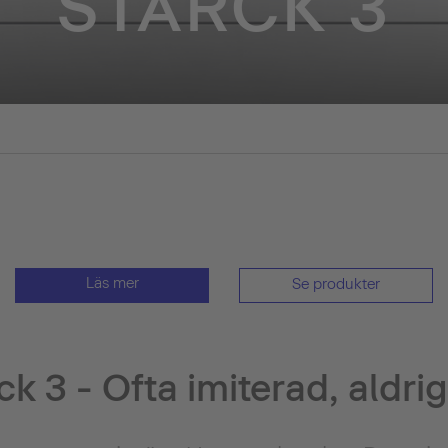
STARCK 3
Läs mer
Se produkter
ck 3 - Ofta imiterad, aldrig