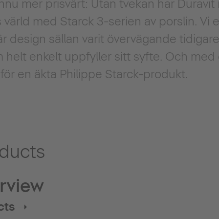
nu mer prisvärt: Utan tvekan har Duravit 
ärld med Starck 3-serien av porslin. Vi 
r design sällan varit övervägande tidiga
helt enkelt uppfyller sitt syfte. Och med 
 för en äkta Philippe Starck-produkt.
oducts
rview
cts ➝