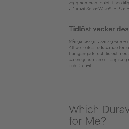
väggmonterad toalett finns till
• Duravit SensoWash® for Starck
Tidlöst vacker des
Många design visar sig vara en 
Att det enkla, reducerade form
framgångsrikt och tidlöst mode
serien genom åren - långvarig 
och Duravit.
Which Duravi
for Me?