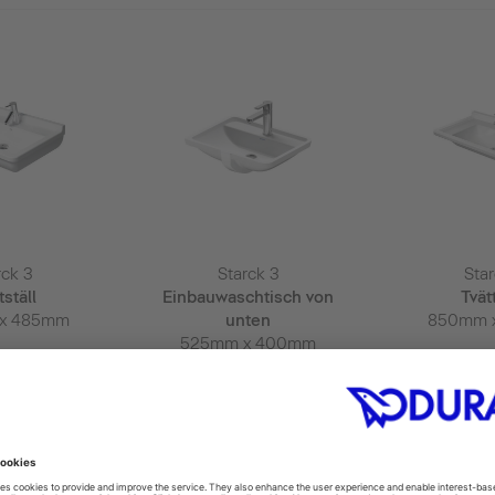
rck 3
Starck 3
Star
tställ
Einbauwaschtisch von
Tvätt
x 485mm
unten
850mm 
525mm x 400mm