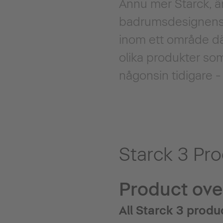
Ännu mer Starck, än
badrumsdesignens v
inom ett område dä
olika produkter som 
någonsin tidigare -
Starck 3 Pr
Product ove
All Starck 3 produ