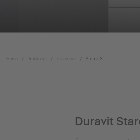
Home
Produkter
Alla serier
Starck 3
Duravit Star