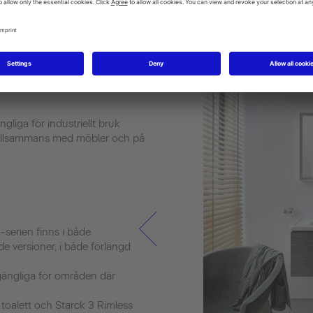
k 3 i korthet
ngliga för industriellt bruk
tillsammans med möbler och på
3-serien finns i både
 versioner, i både förlängd
llgängliga för områden där
toalett och Starck 3 Rimless