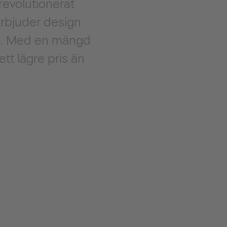
revolutionerat
erbjuder design
re. Med en mängd
ett lägre pris än