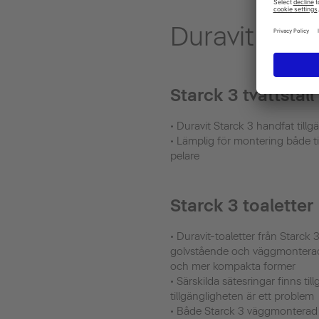
Duravit Starc
Starck 3 tvättställ
• Duravit Starck 3 handfat tillgä
• Lämplig för montering både 
pelare
Starck 3 toaletter
• Duravit-toaletter från Starck 
golvstående och väggmonterade
och mer kompakta former
• Särskilda sätesringar finns ti
tillgängligheten är ett problem
• Både Starck 3 väggmonterad 