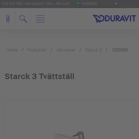
SVERIGE
FOR THE 'PRO': PRO.DURAVIT
FIND A RETAILER
Home
Produkter
Alla serier
Starck 3
030065
Starck 3 Tvättställ