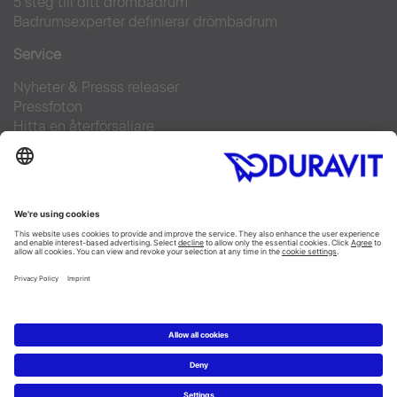
5 steg till ditt drömbadrum
Badrumsexperter definierar drömbadrum
Service
Nyheter & Presss releaser
Pressfoton
Hitta en återförsäljare
FAQs
Facebook
Instagram
Pinterest
Flickr
Linked In
YouTube
Copyright © 2026 Duravit AG
Impressum
|
Integrity and Compliance
|
Integritetsmeddelande
|
Cookie settings
Sverige