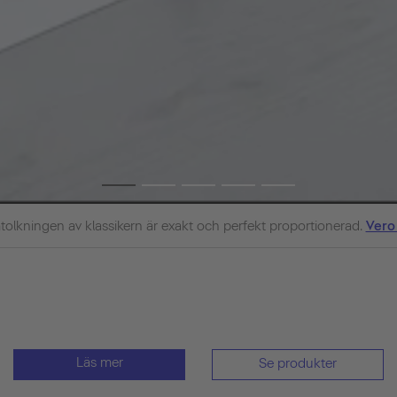
olkningen av klassikern är exakt och perfekt proportionerad.
Vero
Läs mer
Se produkter