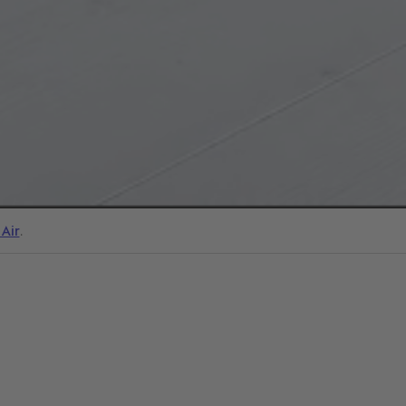
 Air
.