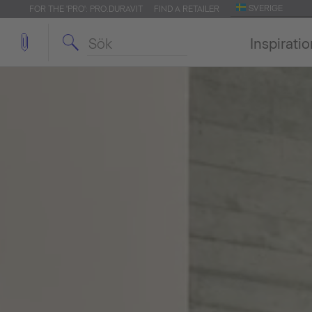
SVERIGE
FOR THE 'PRO': PRO.DURAVIT
FIND A RETAILER
Inspirati