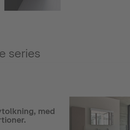
e series
nytolkning, med
tioner.