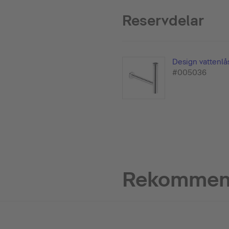
Reservdelar
Design vattenlå
#005036
Rekommend