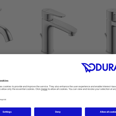
llsarmatur M
ettgrepps tvättställsarmatur M
ettgrepps t
001
#B11020001
#B
 mm
50 x 175 mm
50
produkter