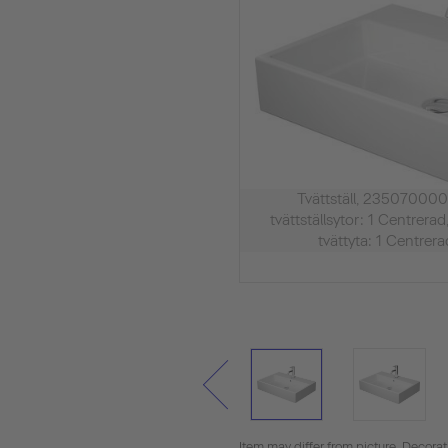
Tvättställ, 235070000
tvättställsytor: 1 Centrerad
tvättyta: 1 Centrer
Item may differ from picture. Decora