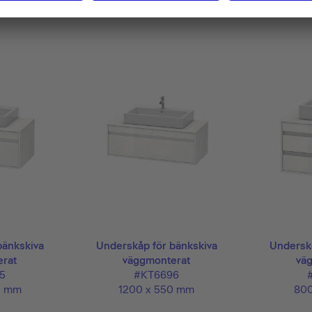
bänkskiva
Underskåp för bänkskiva
Underskå
rat
väggmonterat
vä
5
#KT6696
0 mm
1200 x 550 mm
800