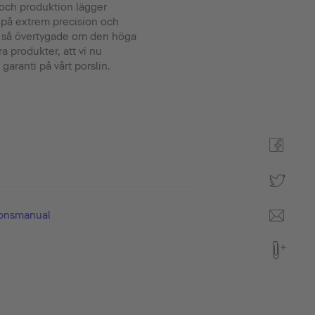
g och produktion lägger
t på extrem precision och
är så övertygade om den höga
ra produkter, att vi nu
 garanti på vårt porslin.
ionsmanual