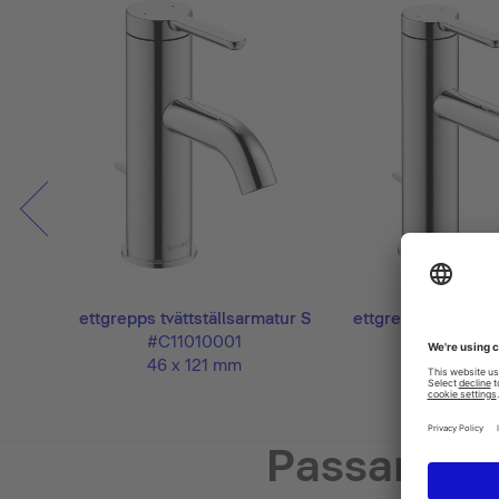
tur M
ettgrepps tvättställsarmatur S
ettgrepps tvättstä
#C11010001
#C11020
46 x 121 mm
46 x 143
Passande 