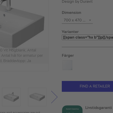
Design by Duravit
Dimension
700 x 470 mm
Varianter
0 Vit Högblank, Antal
Färger
, Antal hål för armatur per
ad, Bräddavlopp: Ja
FIND A RETAILER
Livstidsgaranti
tions and accessories are not