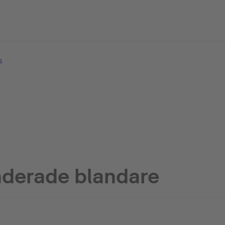
s
erade blandare