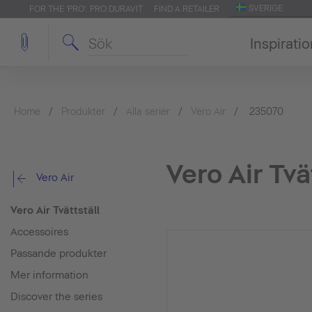
SVERIGE
FOR THE 'PRO': PRO.DURAVIT
FIND A RETAILER
Inspirati
Home
Produkter
Alla serier
Vero Air
235070
Vero Air Tvä
Vero Air
Vero Air Tvättställ
Accessoires
Passande produkter
Mer information
Discover the series