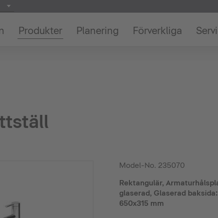
on
Produkter
Planering
Förverkliga
Serv
ttställ
Model-No.
235070
Rektangulär, Armaturhålspla
glaserad, Glaserad baksida:
650x315 mm