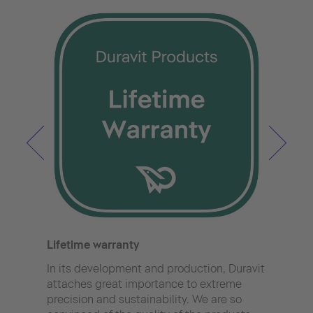
Hygi
Equi
Hygi
Durav
Lifetime warranty
hygi
extr
In its development and production, Duravit
clean
attaches great importance to extreme
perfe
precision and sustainability. We are so