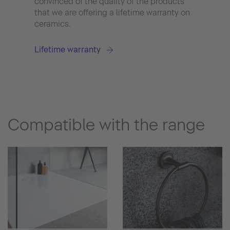
convinced of the quality of the products
Hygi
that we are offering a lifetime warranty on
ceramics.
Lifetime warranty
Compatible with the range