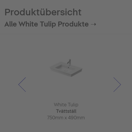
Produktübersicht
Alle White Tulip Produkte ➝
e Tulip
White Tulip
White 
grepps
Tvättställ
Tvättstä
lsarmatur M
750mm x 490mm
Ø 43
x 160mm