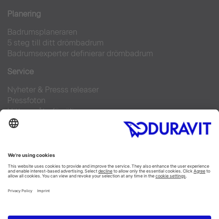
Planering
Badrumsplaneraren
5 steg till ditt drömbadrum
Badrumsexperter definierar drömbadrum
Service
Nyheter & Presss releaser
Pressfoton
Hitta en återförsäljare
FAQs
Facebook
Instagram
Pinterest
Flickr
Linked In
YouTube