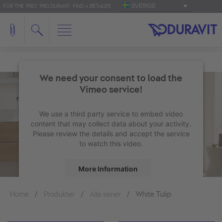
SVERIGE
FOR THE 'PRO': PRO.DURAVIT
FIND A RETAILER
We need your consent to load the
Vimeo service!
We use a third party service to embed video
content that may collect data about your activity.
Please review the details and accept the service
to watch this video.
More Information
Home
Produkter
Alla serier
Accept
White Tulip