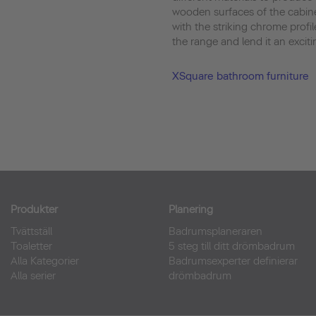
wooden surfaces of the cabine
with the striking chrome profi
the range and lend it an excitin
XSquare bathroom furniture
Produkter
Planering
Tvättställ
Badrumsplaneraren
Toaletter
5 steg till ditt drömbadrum
Alla Kategorier
Badrumsexperter definierar
Alla serier
drömbadrum