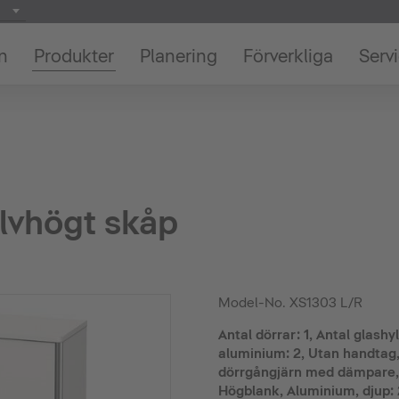
on
Produkter
Planering
Förverkliga
Serv
lvhögt skåp
Model-No.
XS1303 L/R
Antal dörrar: 1, Antal glashy
aluminium: 2, Utan handtag,
dörrgångjärn med dämpare, P
Högblank, Aluminium, djup: 