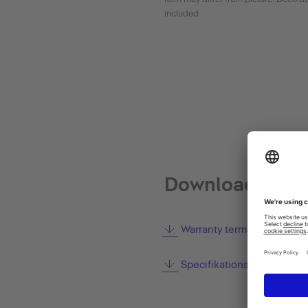
included.
Downloads
Warranty terms and condit
Specifikationsmanual