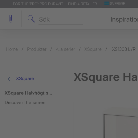
SVERIGE
FOR THE 'PRO': PRO.DURAVIT
FIND A RETAILER
Inspirati
Home
Produkter
Alla serier
XSquare
XS1303 L/R
XSquare Ha
XSquare
XSquare Halvhögt skåp
Discover the series