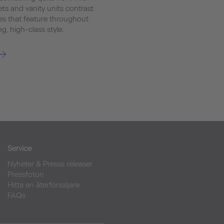
ts and vanity units contrast
les that feature throughout
g, high-class style.
Service
Nyheter & Presss releaser
Pressfoton
Hitta en återförsäljare
FAQs