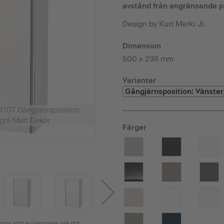
avstånd från angränsande 
Design by Kurt Merki Jr.
Dimension
500 x 236 mm
Varianter
0707 Gångjärnsposition:
ggrå Matt Dekor
Färger
tions and accessories are not