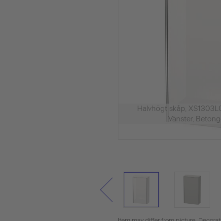
Halvhögt skåp, XS1303L
Vänster, Beton
Item may differ from picture. Decora