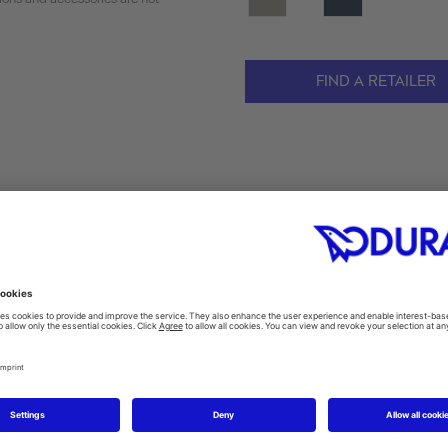
FIND A RETAILER
ions
Skötselanvisning
Monterings
CAD & planning data