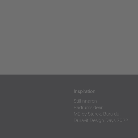
Inspiration
Stilfinnaren
Badrumsidéer
ME by Starck. Bara du.
Duravit Design Days 2022