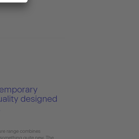
emporary
ality designed
.
ure range combines
e something quite new. The