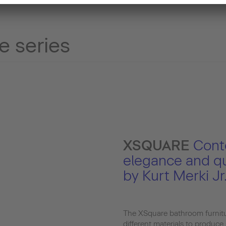
e series
XSQUARE
Cont
elegance and qu
by Kurt Merki Jr
The XSquare bathroom furnit
different materials to produc