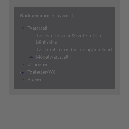
Badrumsporslin, översikt
Tvättställ
Tvättställsskålar & tvättställ för
bänkskiva
Tvättskäll för underlimning/infällnad
Möbeltvättställ
Urinoarer
Toaletter/WC
Bidéer