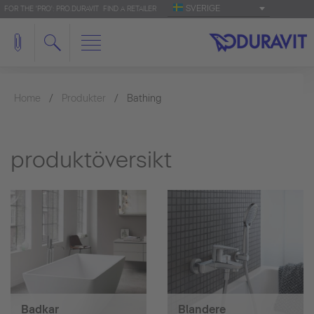
SVERIGE
FOR THE 'PRO': PRO.DURAVIT
FIND A RETAILER
Home
Produkter
Bathing
produktöversikt
Badkar
Blandere