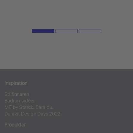
Inspiration
Stilfinnaren
Badrumsidéer
ME by Starck. Bara du.
Duravit Design Days 2022
Produkter