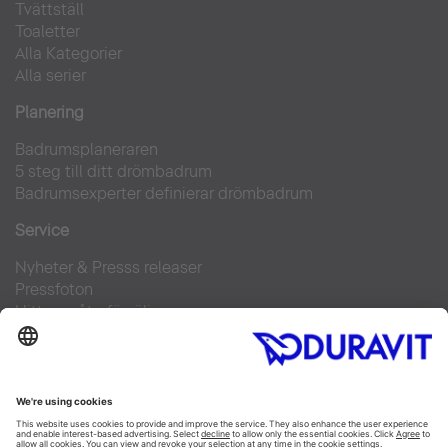
Tvättställ
Toaletter
Alla Kategorier
Alla serier
Planering
Badrumsplaneraren
5 steg till ditt drömbadrum
Badrumsexperter definierar drömbadrum
Service
Nyheter & Presss releaser
Pressfoton
Hitta en återförsäljare
FAQs
Facebook
Instagram