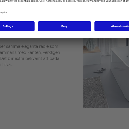
 Happy D.2
nder samma eleganta radie som
llsammans med kanten, verkligen
 Det blir extra bekvämt att bada
illval.