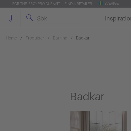
SVERIGE
FOR THE 'PRO': PRO.DURAVIT
FIND A RETAILER
Inspirati
Home
Produkter
Bathing
Badkar
Badkar