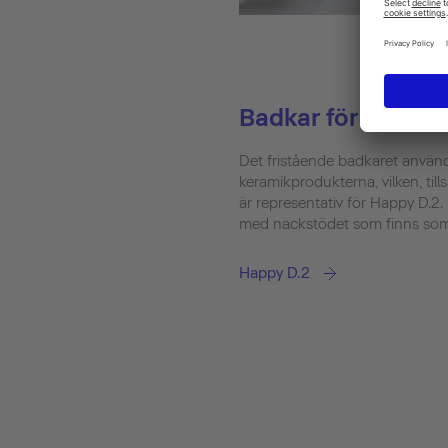
Badkar för serien
Det fristående badkaret anvä
keramikprodukterna, vilken, ti
är representativ för Happy D.2.
med nackstödet som finns som t
Happy D.2