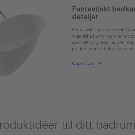
Fantastiskt badka
detaljer
Fantastiskt: det fristående Ca
organiska kurvor och har en otr
speciellt lyxig detalj är det in
på den lutande bakre sidan av 
Cape Cod
produktidéer till ditt badru