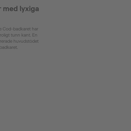
r med lyxiga
pe Cod-badkaret har
oligt tunn kant. En
tegrerade huvudstödet
badkaret.
m