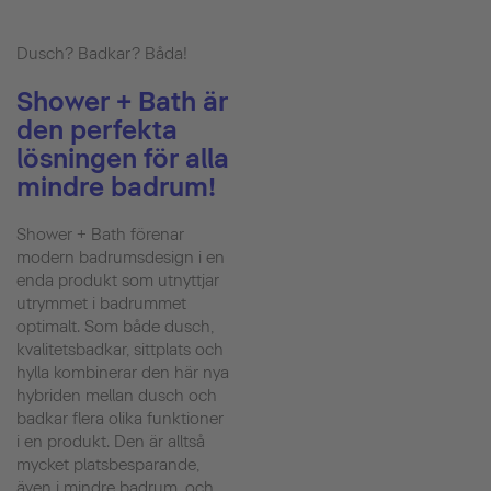
Dusch? Badkar? Båda!
Shower + Bath är
den perfekta
lösningen för alla
mindre badrum!
Shower + Bath förenar
modern badrumsdesign i en
enda produkt som utnyttjar
utrymmet i badrummet
optimalt. Som både dusch,
kvalitetsbadkar, sittplats och
hylla kombinerar den här nya
hybriden mellan dusch och
badkar flera olika funktioner
i en produkt. Den är alltså
mycket platsbesparande,
även i mindre badrum, och