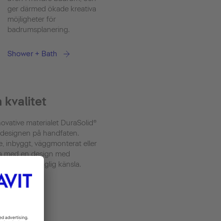
ger därmed ökade kreativa
möjligheter för
badrumsplanering.
Shower + Bath
 kvalitet
nnovative materialet DuraSolid®
 designen på handfaten.
e, inbyggt, väggmonterat eller
na med en design med
en varm behaglig känsla.