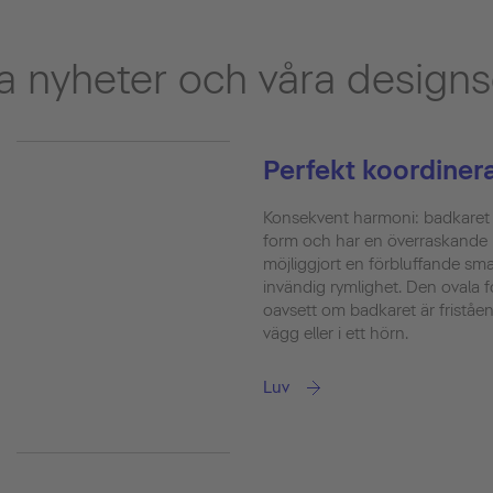
 nyheter och våra designs
Perfekt koordiner
Konsekvent harmoni: badkaret å
form och har en överraskande m
möjliggjort en förbluffande sm
invändig rymlighet. Den ovala 
oavsett om badkaret är friståe
vägg eller i ett hörn.
Luv