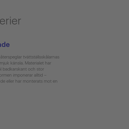
erier
ade
terspeglar tvättställsskålarnas
juk känsla. Materialet har
al badkarskant och stor
formen imponerar alltid –
nde eller har monterats mot en