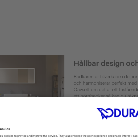
Hållbar design och
Badkaren är tillverkade i det i
och harmoniserar perfekt med
Oavsett om det är ett friståend
ett hörnbadkar så kan du räk
imponerande exakta linjer och 