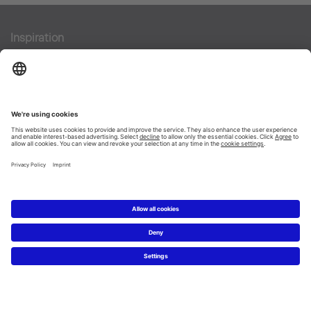
Inspiration
Stilfinnaren
Badrumsidéer
ME by Starck. Bara du.
Duravit Design Days 2022
Produkter
Tvättställ
Toaletter
Alla Kategorier
Alla serier
Planering
Badrumsplaneraren
5 steg till ditt drömbadrum
Badrumsexperter definierar drömbadrum