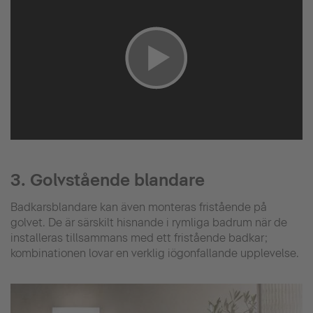
3. Golvstående blandare
Badkarsblandare kan även monteras fristående på
golvet. De är särskilt hisnande i rymliga badrum när de
installeras tillsammans med ett fristående badkar;
kombinationen lovar en verklig iögonfallande upplevelse.