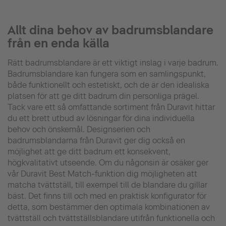
Allt dina behov av badrumsblandare
från en enda källa
Rätt badrumsblandare är ett viktigt inslag i varje badrum.
Badrumsblandare kan fungera som en samlingspunkt,
både funktionellt och estetiskt, och de är den idealiska
platsen för att ge ditt badrum din personliga prägel.
Tack vare ett så omfattande sortiment från Duravit hittar
du ett brett utbud av lösningar för dina individuella
behov och önskemål. Designserien och
badrumsblandarna från Duravit ger dig också en
möjlighet att ge ditt badrum ett konsekvent,
högkvalitativt utseende. Om du någonsin är osäker ger
vår Duravit Best Match-funktion dig möjligheten att
matcha tvättställ, till exempel till de blandare du gillar
bäst. Det finns till och med en praktisk konfigurator för
detta, som bestämmer den optimala kombinationen av
tvättställ och tvättställsblandare utifrån funktionella och