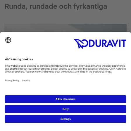
Runda, rundade och fyrkantiga