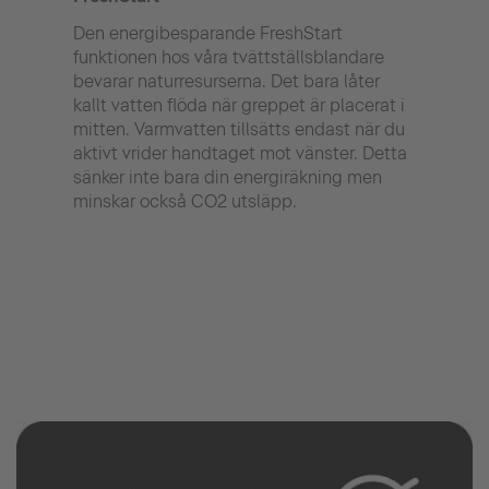
Den energibesparande FreshStart
Våra
funktionen hos våra tvättställsblandare
dess
bevarar naturresurserna. Det bara låter
begr
kallt vatten flöda när greppet är placerat i
inne
mitten. Varmvatten tillsätts endast när du
bland
aktivt vrider handtaget mot vänster. Detta
mots
sänker inte bara din energiräkning men
jämf
minskar också CO2 utsläpp.
bätt
maxi
mots
jämf
Detta
dina 
när d