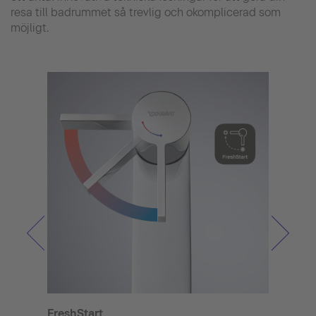
resa till badrummet så trevlig och okomplicerad som
möjligt.
FreshStart
Minu