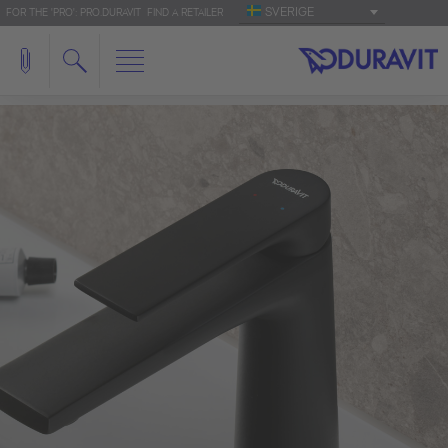
SVERIGE
FOR THE 'PRO': PRO.DURAVIT
FIND A RETAILER