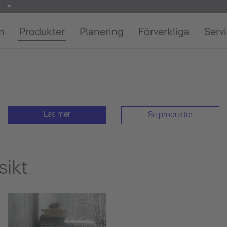
on
Produkter
Planering
Förverkliga
Serv
Läs mer
Se produkter
sikt