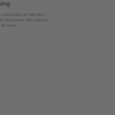
ning
ns också med vår halksäkra
 en transparent men märkbar
 att halka.