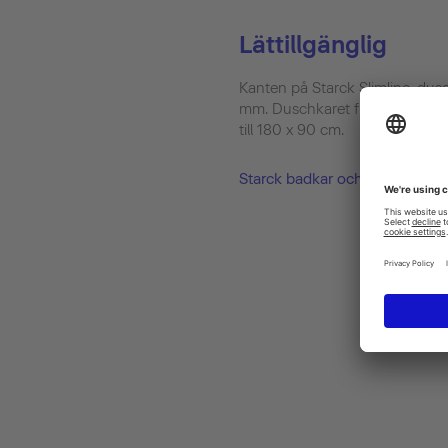
Lättillgänglig
Kanten på Starck Slimline-dusch
mm. Duschkaret finns tillgängli
till 180 x 90 cm.
Starck badkar och duschkar