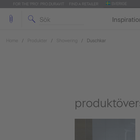
SVERIGE
FOR THE 'PRO': PRO.DURAVIT
FIND A RETAILER
Inspirati
Home
Produkter
Showering
Duschkar
produktöver