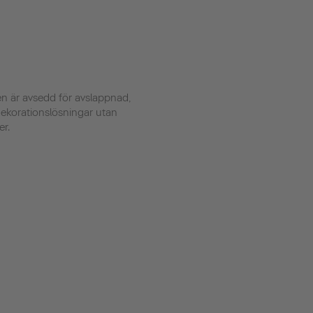
m
gen är avsedd för avslappnad,
ekorationslösningar utan
er.