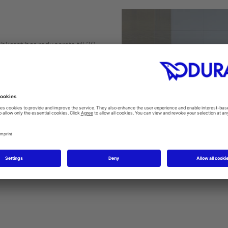
karet har reducerats till 20
gt i storlekar från 80 x 80 cm