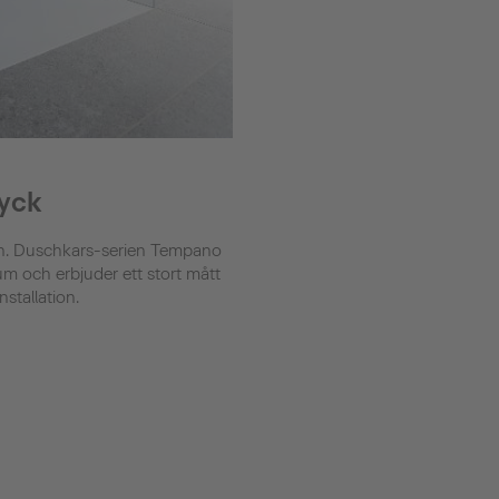
ryck
gn. Duschkars-serien Tempano
m och erbjuder ett stort mått
nstallation.