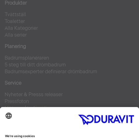
Produkter
Tvättställ
Toaletter
Alla Kategorier
Alla serier
Planering
Badrumsplaneraren
5 steg till ditt drömbadrum
Badrumsexperter definierar drömbadrum
Service
Nyheter & Presss releaser
Pressfoton
Hitta en återförsäljare
FAQs