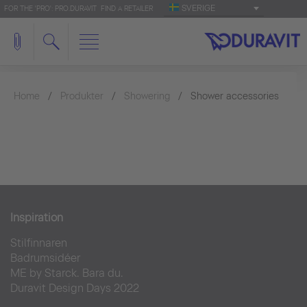
SVERIGE
FOR THE 'PRO': PRO.DURAVIT
FIND A RETAILER
Home
Produkter
Showering
Shower accessories
Inspiration
Stilfinnaren
Badrumsidéer
ME by Starck. Bara du.
Duravit Design Days 2022