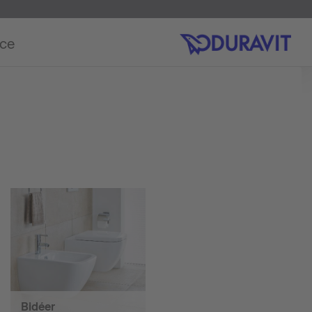
ice
Bidéer