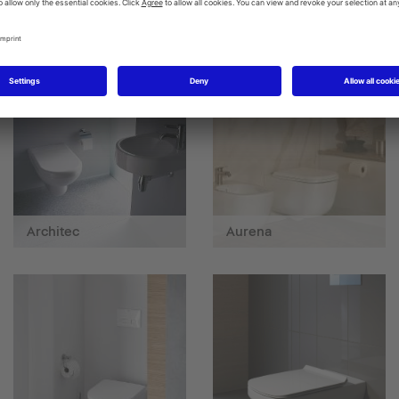
Architec
Aurena