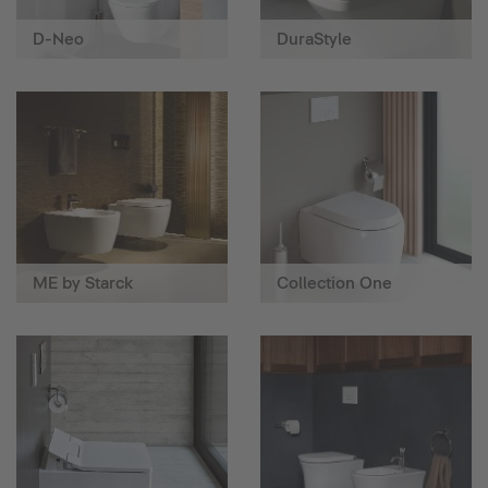
D-Neo
DuraStyle
ME by Starck
Collection One