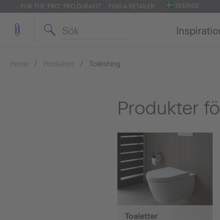
SVERIGE
FOR THE 'PRO': PRO.DURAVIT
FIND A RETAILER
Inspirati
Home
Produkter
Toileshing
Produkter fö
Toaletter