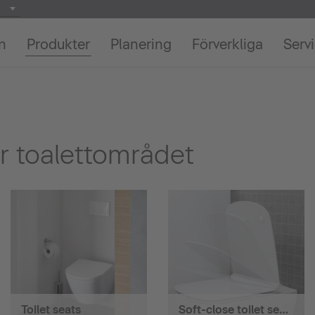
on
Produkter
Planering
Förverkliga
Serv
r toalettområdet
Toilet seats
Soft-close toilet seats