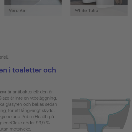
Vero Air
White Tulip
iell.
n i toaletter och
yr är antibakteriell: den är
Glaze är inte en ytbeläggning.
ska glasyren och bakas sedan
g, för ett långvarigt skydd.
Hygiene and Public Health på
HygieneGlaze dödar 99,9 %
 utan motstycke.