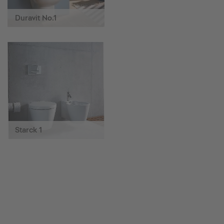
Duravit No.1
Starck 1