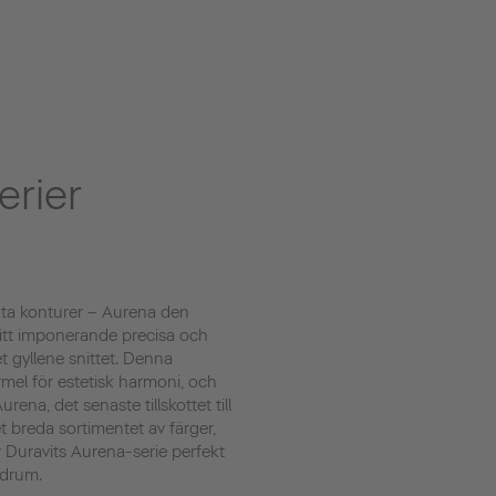
erier
kta konturer – Aurena den
itt imponerande precisa och
t gyllene snittet. Denna
rmel för estetisk harmoni, och
rena, det senaste tillskottet till
t breda sortimentet av färger,
r Duravits Aurena-serie perfekt
badrum.