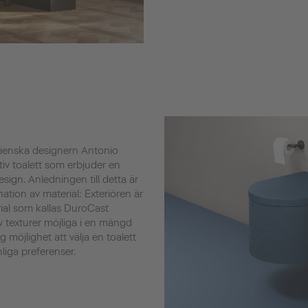
alienska designern Antonio
tiv toalett som erbjuder en
gn. Anledningen till detta är
ation av material: Exteriören är
rial som kallas DuroCast
av texturer möjliga i en mängd
ig möjlighet att välja en toalett
iga preferenser.