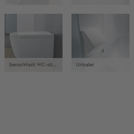
SensoWash WC-sits med hygiendusch
Urinaler