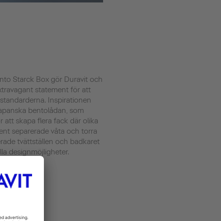
to Starck Box gör Duravit och
xtravagant statement för att
standarderna. Inspirationen
 japanska bentolådan, som
 att skapa flera fack där olika
igent separerade våta och torra
erade tvättställen och badkaret
lla designmöjligheter.