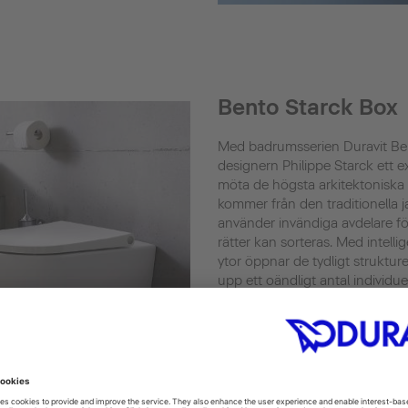
Bento Starck Box
Med badrumsserien Duravit Ben
designern Philippe Starck ett e
möta de högsta arkitektoniska 
kommer från den traditionella
använder invändiga avdelare för
rätter kan sorteras. Med intell
ytor öppnar de tydligt struktur
upp ett oändligt antal individue
Bento Starck Box