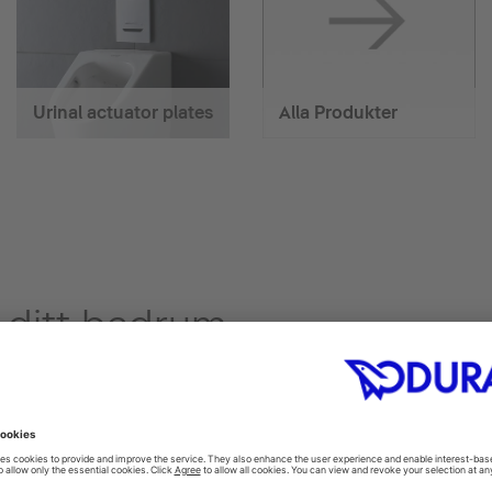
Urinal actuator plates
Alla Produkter
ll ditt badrum