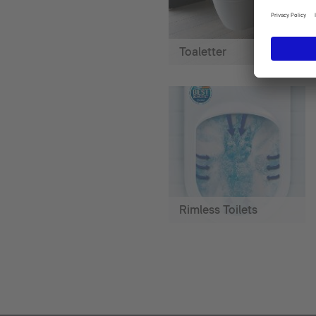
Toaletter
Rimless Toilets