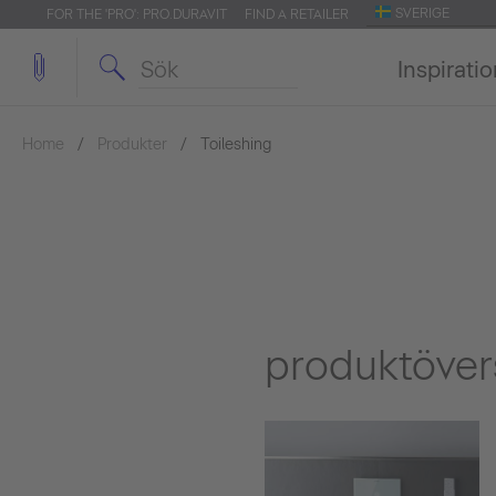
SVERIGE
FOR THE 'PRO': PRO.DURAVIT
FIND A RETAILER
Inspirati
Home
Produkter
Toileshing
produktöver