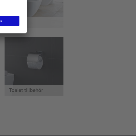
Bidéer
Toalet tillbehör