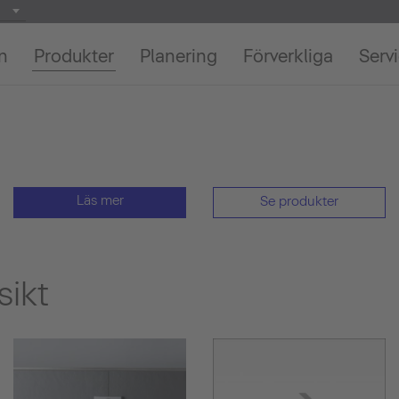
on
Produkter
Planering
Förverkliga
Serv
Läs mer
Se produkter
sikt