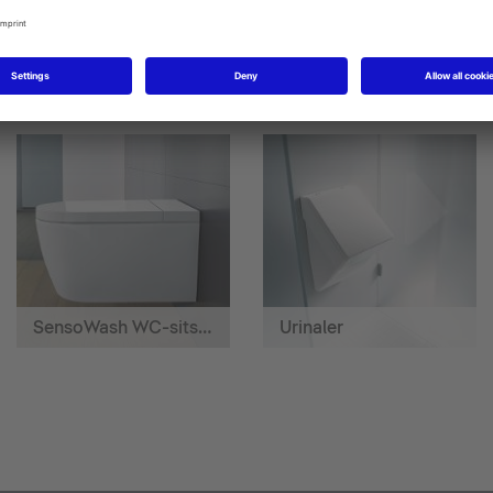
Toilet seats
Soft-close toilet seats
SensoWash WC-sits med hygiendusch
Urinaler