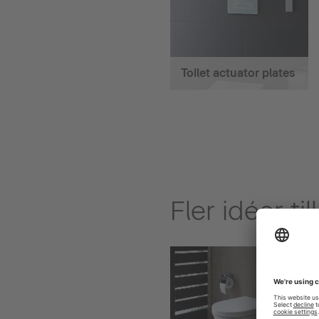
Toilet actuator plates
Fler idéer ti