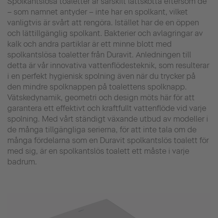
Spolkantslösa toaletter är särskilt lättskötta eftersom de
– som namnet antyder – inte har en spolkant, vilket
vanligtvis är svårt att rengöra. Istället har de en öppen
och lättillgänglig spolkant. Bakterier och avlagringar av
kalk och andra partiklar är ett minne blott med
spolkantslösa toaletter från Duravit. Anledningen till
detta är vår innovativa vattenflödesteknik, som resulterar
i en perfekt hygienisk spolning även när du trycker på
den mindre spolknappen på toalettens spolknapp.
Vätskedynamik, geometri och design möts här för att
garantera ett effektivt och kraftfullt vattenflöde vid varje
spolning. Med vårt ständigt växande utbud av modeller i
de många tillgängliga serierna, för att inte tala om de
många fördelarna som en Duravit spolkantslös toalett för
med sig, är en spolkantslös toalett ett måste i varje
badrum.