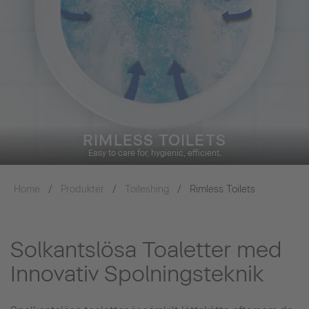
RIMLESS TOILETS
Easy to care for, hygienic, efficient.
Home
Produkter
Toileshing
Rimless Toilets
Solkantslösa Toaletter med
Innovativ Spolningsteknik