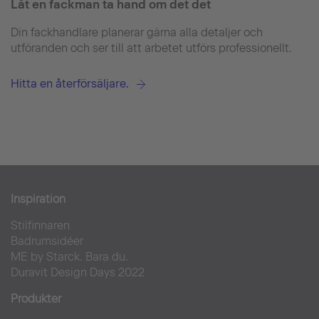
Låt en fackman ta hand om det det
Din fackhandlare planerar gärna alla detaljer och
utföranden och ser till att arbetet utförs professionellt.
Hitta en återförsäljare.
Inspiration
Stilfinnaren
Badrumsidéer
ME by Starck. Bara du.
Duravit Design Days 2022
Produkter