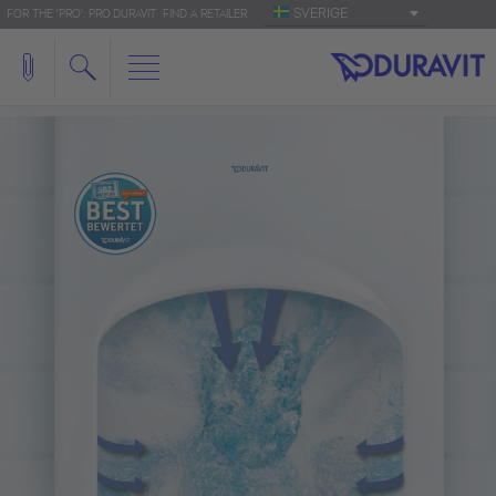
SVERIGE
FOR THE 'PRO': PRO.DURAVIT
FIND A RETAILER