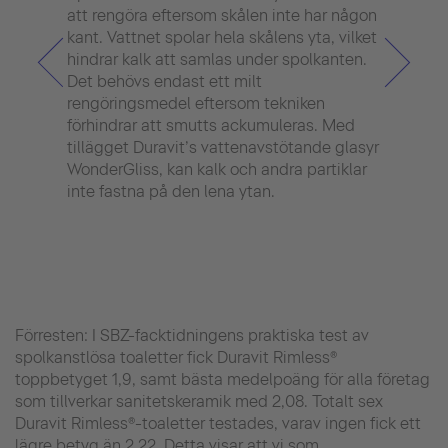
att rengöra eftersom skålen inte har någon
förde
kant. Vattnet spolar hela skålens yta, vilket
Den 
hindrar kalk att samlas under spolkanten.
bakt
Det behövs endast ett milt
pato
rengöringsmedel eftersom tekniken
acku
förhindrar att smutts ackumuleras. Med
avlag
tillägget Duravit’s vattenavstötande glasyr
innov
WonderGliss, kan kalk och andra partiklar
dem 
inte fastna på den lena ytan.
förhi
speci
stan
Förresten: I SBZ-facktidningens praktiska test av
spolkanstlösa toaletter fick Duravit Rimless®
toppbetyget 1,9, samt bästa medelpoäng för alla företag
som tillverkar sanitetskeramik med 2,08. Totalt sex
Duravit Rimless®-toaletter testades, varav ingen fick ett
lägre betyg än 2,22. Detta visar att vi som