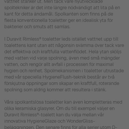
vattnet stänker ut. Men tack vare nyutvecklade
spoltekniker är det inte längre nödvändigt att lita på en
kant för detta ändamål. Spolkanten som finns på de
flesta konventionella toaletter ger en idealisk yta för
bakterier och smuts att samlas.
I Duravit Rimless® toaletter leds istället vattnet upp till
toalettens kant utan att någonsin svämma över tack vare
det effektiva och kraftfulla vattenflödet. Hela ytan sköljs
med vatten vid varje spolning, även med små mängder
vatten, och rengör allt avfall i processen för maximal
hygien och renhet. Spolmekanismen i toaletter utrustade
med vår speciella HygieneFlush-teknik består av två
förskjutna öppningar som skapar en kraftfull, roterande
spolning som aldrig kommer att resultera i stänk.
Våra spolkantslösa toaletter kan även kompletteras med
olika keramiska glasyrer. Om du till exempel väljer en
Duravit Rimless®-toalett kan du välja mellan vår
innovativa HygieneGlaze och WonderGliss-
beläggningen. Den senare finns för alla serier utom D-