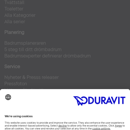
Tvättställ
Toaletter
Alla Kategorier
Alla serier
Planering
Badrumsplaneraren
5 steg till ditt drömbadrum
Badrumsexperter definierar drömbadrum
Service
Nyheter & Presss releaser
Pressfoton
Hitta en återförsäljare
FAQs
Facebook
Instagram
Pinterest
Flickr