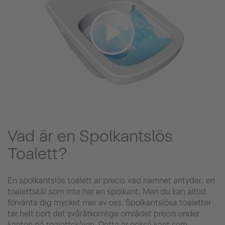
Vad är en Spolkantslös
Toalett?
En spolkantslös toalett är precis vad namnet antyder: en
toalettskål som inte har en spolkant. Men du kan alltid
förvänta dig mycket mer av oss. Spolkantslösa toaletter
tar helt bort det svåråtkomliga området precis under
kanten på toalettskålen. Detta är också känt som