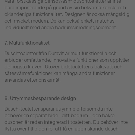
Våra förstklassiga SensoWash® duschtoaletter är inte
bara imponerande på grund av sin bekväma känsla och
oklanderliga funktionalitet. Designen är också mångsidig
och mycket modern. De kan också enkelt matchas
individuellt med andra badrumsinredningselement.
7. Multifunktionalitet
Duschtoaletter från Duravit är multifunktionella och
erbjuder omfattande, innovativa funktioner som uppfyller
de högsta kraven. Utöver bidétoalettens baktvätt och
sätesvärmefunktioner kan många andra funktioner
användas efter önskemål.
8. Utrymmesbesparande design
Dusch-toaletter sparar utrymme eftersom du inte
behöver en separat bidé i ditt badrum - den bakre
duschen är redan integrerad i toaletten. Du behöver inte
flytta över till bidén för att få en uppfriskande dusch.