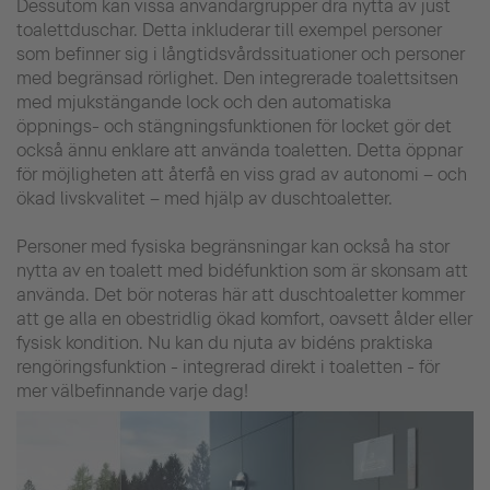
Dessutom kan vissa användargrupper dra nytta av just
toalettduschar. Detta inkluderar till exempel personer
som befinner sig i långtidsvårdssituationer och personer
med begränsad rörlighet. Den integrerade toalettsitsen
med mjukstängande lock och den automatiska
öppnings- och stängningsfunktionen för locket gör det
också ännu enklare att använda toaletten. Detta öppnar
för möjligheten att återfå en viss grad av autonomi – och
ökad livskvalitet – med hjälp av duschtoaletter.
Personer med fysiska begränsningar kan också ha stor
nytta av en toalett med bidéfunktion som är skonsam att
använda. Det bör noteras här att duschtoaletter kommer
att ge alla en obestridlig ökad komfort, oavsett ålder eller
fysisk kondition. Nu kan du njuta av bidéns praktiska
rengöringsfunktion - integrerad direkt i toaletten - för
mer välbefinnande varje dag!