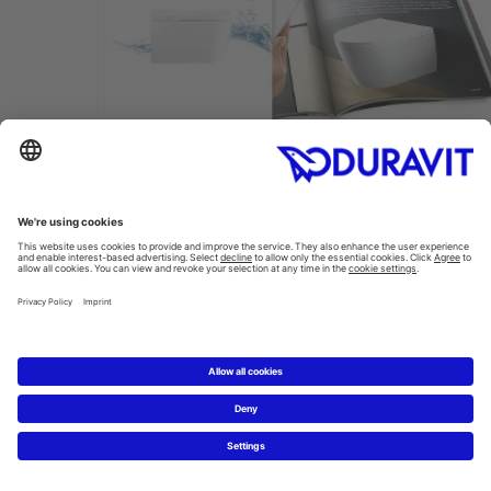
SENSOWASH®
®
Duravits senaste bidrag är SensoWash
, som är ett
innovativt sortiment av duschtoaletter som uppfyller
alla krav som ställs på ett modernt badrum – dvs
hygien, driftkomfort och hållbar design.
SensoWash® open