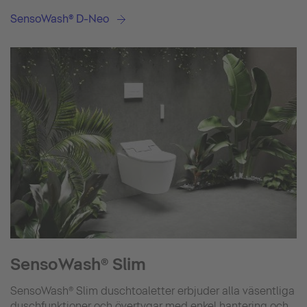
SensoWash® D-Neo
SensoWash® Slim
SensoWash® Slim duschtoaletter erbjuder alla väsentliga
duschfunktioner och övertygar med enkel hantering och