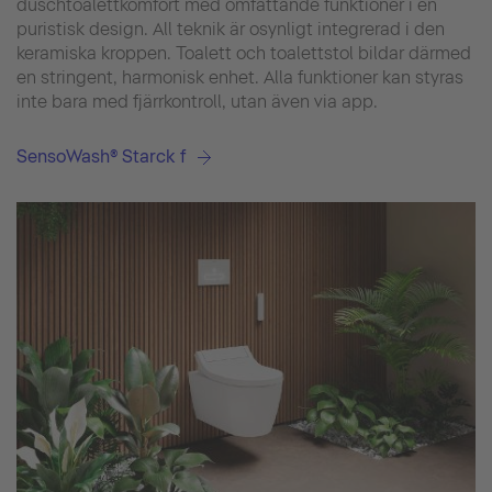
duschtoalettkomfort med omfattande funktioner i en
puristisk design. All teknik är osynligt integrerad i den
keramiska kroppen. Toalett och toalettstol bildar därmed
en stringent, harmonisk enhet. Alla funktioner kan styras
inte bara med fjärrkontroll, utan även via app.
SensoWash® Starck f