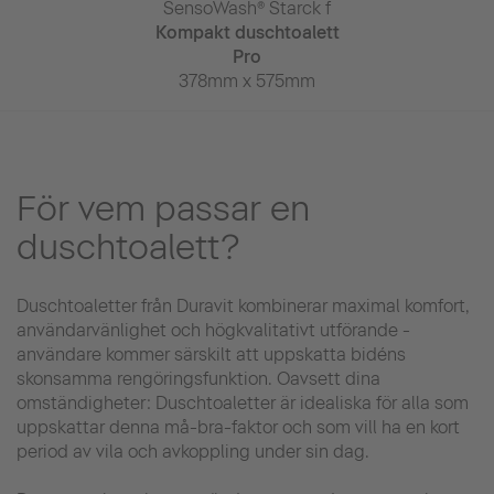
h® Starck f
SensoWash® Starck f
SensoWas
uschtoalett
Kompakt duschtoalett
Kompakt du
ite
Pro
375mm x
 x 575mm
378mm x 575mm
För vem passar en
duschtoalett?
Duschtoaletter från Duravit kombinerar maximal komfort,
användarvänlighet och högkvalitativt utförande -
användare kommer särskilt att uppskatta bidéns
skonsamma rengöringsfunktion. Oavsett dina
omständigheter: Duschtoaletter är idealiska för alla som
uppskattar denna må-bra-faktor och som vill ha en kort
period av vila och avkoppling under sin dag.