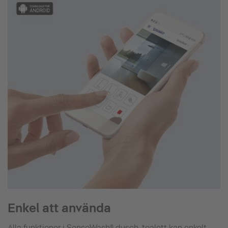
Enkel att använda
Alla funktioner i SensoWash® dusch-toalett kan enkelt