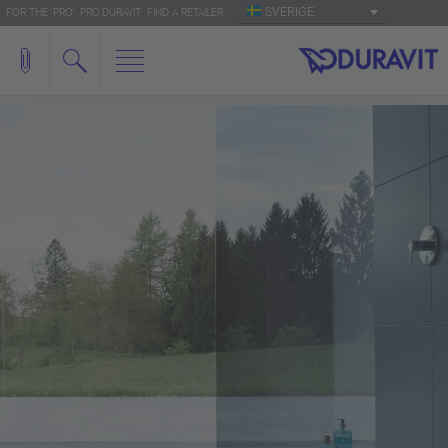
SVERIGE
FOR THE 'PRO': PRO.DURAVIT
FIND A RETAILER