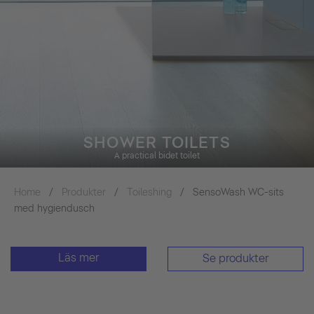
SHOWER TOILETS
A practical bidet toilet
Home
Produkter
Toileshing
SensoWash WC-sits
med hygiendusch
Läs mer
Se produkter