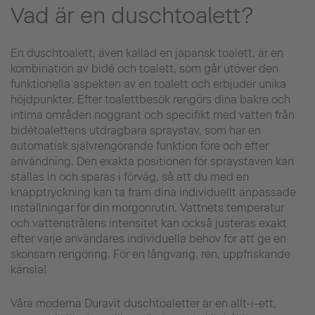
Vad är en duschtoalett?
En duschtoalett, även kallad en japansk toalett, är en
kombination av bidé och toalett, som går utöver den
funktionella aspekten av en toalett och erbjuder unika
höjdpunkter. Efter toalettbesök rengörs dina bakre och
intima områden noggrant och specifikt med vatten från
bidétoalettens utdragbara spraystav, som har en
automatisk självrengörande funktion före och efter
användning. Den exakta positionen för spraystaven kan
ställas in och sparas i förväg, så att du med en
knapptryckning kan ta fram dina individuellt anpassade
inställningar för din morgonrutin. Vattnets temperatur
och vattenstrålens intensitet kan också justeras exakt
efter varje användares individuella behov för att ge en
skonsam rengöring. För en långvarig, ren, uppfriskande
känsla!
Våra moderna Duravit duschtoaletter är en allt-i-ett,