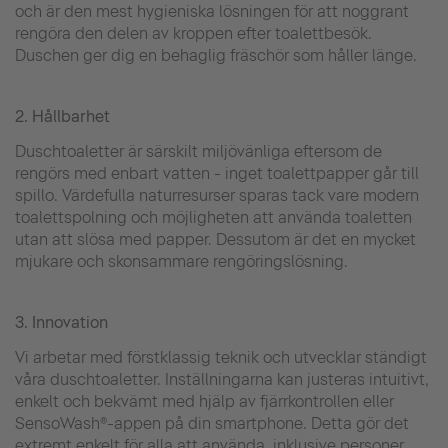
och är den mest hygieniska lösningen för att noggrant
rengöra den delen av kroppen efter toalettbesök.
Duschen ger dig en behaglig fräschör som håller länge.
2. Hållbarhet
Duschtoaletter är särskilt miljövänliga eftersom de
rengörs med enbart vatten - inget toalettpapper går till
spillo. Värdefulla naturresurser sparas tack vare modern
toalettspolning och möjligheten att använda toaletten
utan att slösa med papper. Dessutom är det en mycket
mjukare och skonsammare rengöringslösning.
3. Innovation
Vi arbetar med förstklassig teknik och utvecklar ständigt
våra duschtoaletter. Inställningarna kan justeras intuitivt,
enkelt och bekvämt med hjälp av fjärrkontrollen eller
SensoWash®-appen på din smartphone. Detta gör det
extremt enkelt för alla att använda, inklusive personer