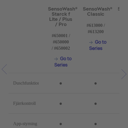
SensoWash®
SensoWash®
Sen
Starck f
Classic
D
Lite / Plus
/ Pro
#613000 /
#6
#613200
#650001 /
#650000
Go to
S
/ #650002
Series
Go to
Series
●
●
Duschfunktion
●
●
Fjärrkontroll
●
●
App-styrning