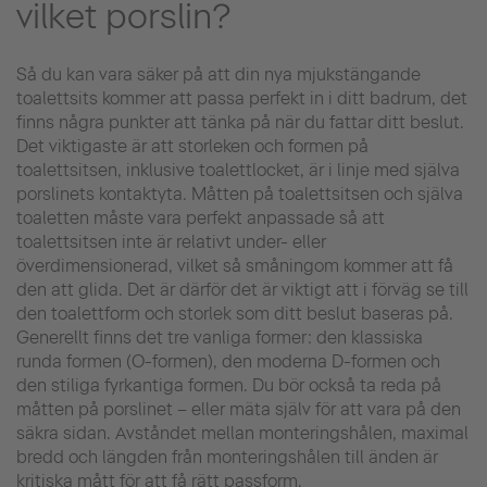
vilket porslin?
Så du kan vara säker på att din nya mjukstängande
toalettsits kommer att passa perfekt in i ditt badrum, det
finns några punkter att tänka på när du fattar ditt beslut.
Det viktigaste är att storleken och formen på
toalettsitsen, inklusive toalettlocket, är i linje med själva
porslinets kontaktyta. Måtten på toalettsitsen och själva
toaletten måste vara perfekt anpassade så att
toalettsitsen inte är relativt under- eller
överdimensionerad, vilket så småningom kommer att få
den att glida. Det är därför det är viktigt att i förväg se till
den toalettform och storlek som ditt beslut baseras på.
Generellt finns det tre vanliga former: den klassiska
runda formen (O-formen), den moderna D-formen och
den stiliga fyrkantiga formen. Du bör också ta reda på
måtten på porslinet – eller mäta själv för att vara på den
säkra sidan. Avståndet mellan monteringshålen, maximal
bredd och längden från monteringshålen till änden är
kritiska mått för att få rätt passform.