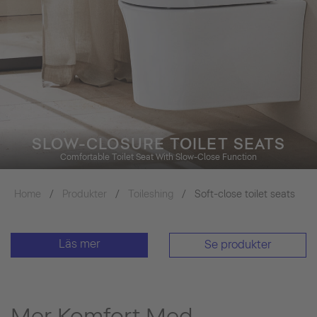
SLOW-CLOSURE TOILET SEATS
Comfortable Toilet Seat With Slow-Close Function
Home
Produkter
Toileshing
Soft-close toilet seats
Läs mer
Se produkter
Mer Komfort Med