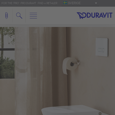
SVERIGE
FOR THE 'PRO': PRO.DURAVIT
FIND A RETAILER