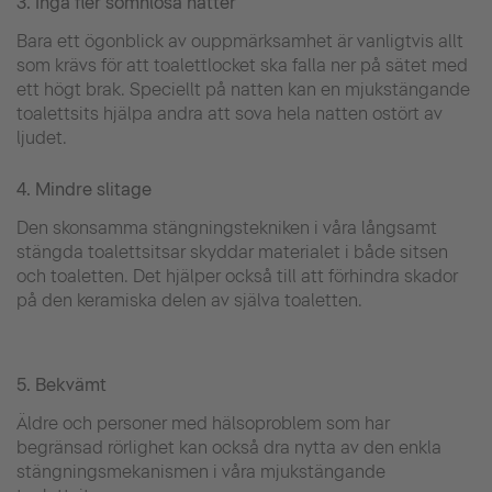
3. Inga fler sömnlösa nätter
Bara ett ögonblick av ouppmärksamhet är vanligtvis allt
som krävs för att toalettlocket ska falla ner på sätet med
ett högt brak. Speciellt på natten kan en mjukstängande
toalettsits hjälpa andra att sova hela natten ostört av
ljudet.
4. Mindre slitage
Den skonsamma stängningstekniken i våra långsamt
stängda toalettsitsar skyddar materialet i både sitsen
och toaletten. Det hjälper också till att förhindra skador
på den keramiska delen av själva toaletten.
5. Bekvämt
Äldre och personer med hälsoproblem som har
begränsad rörlighet kan också dra nytta av den enkla
stängningsmekanismen i våra mjukstängande