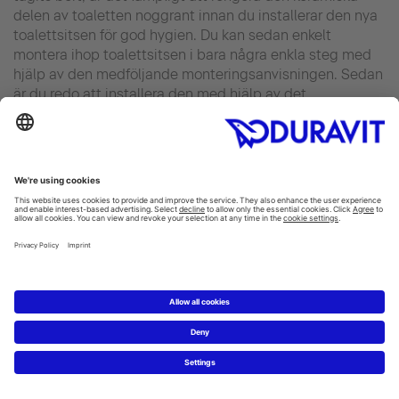
delen av toaletten noggrant innan du installerar den nya
toalettsitsen för god hygien. Du kan sedan enkelt
montera ihop toalettsitsen i bara några enkla steg med
hjälp av den medföljande monteringsanvisningen. Sedan
är du redo att installera den med hjälp av det
medföljande monteringsmaterialet.
Tips: För att skydda keramiken, kontrollera om det finns
en gummiring mellan keramiken och gångjärnsplattan.
En mjukstängande toalettsits har många fördelar. När du
väl har vant dig vid den här bekvämlighetsnivån är det
svårt att klara dig utan den här funktionen som du har
kommit att uppskatta så mycket. Duravits produkter
hjälper dig att göra ett djärvt visuellt uttalande och ge
varje badrum den speciella touch det förtjänar.