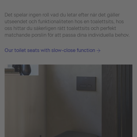
Det spelar ingen roll vad du letar efter när det gäller
utseendet och funktionaliteten hos en toalettsits, hos
oss hittar du säkerligen rätt toalettsits och perfekt
matchande porslin för att passa dina individuella behov.
Our toilet seats with slow-close function