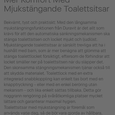
Mjukstängande Toalettsitsar
Bekvämt, tyst och praktiskt: Med den långsamma
mjukstängningsfunktionen från Duravit är det allt som
krävs för att den automatiska sänkningsmekanismen ska
stänga toalettsitsen och locket mjukt och ljudlöst.
Mjukstängande toalettsitsar är särskilt trevliga att ha i
hushåll med barn, som är mer benägna att glömma att
stänga toalettlocket försiktigt, eftersom de förhindrar att
locket smäller ner på toalettsitsen när du släpper det.
Den skonsamma stängningsmekanismen tjänar också till
att skydda materialet. Toalettlock med en extra
integrerad snabbkoppling kan enkelt tas bort med en
knapptryckning - eller med en enkel beröring utan
mekanism - och lika enkelt sättas tillbaka. Detta gör
noggrann rengöring på svåråtkomliga platser mycket
lättare och garanterar maximal hygien.
Toalettsitsar med mjukstängning är föremål som
används varje dag, så de bör vara gjorda av hållbara,