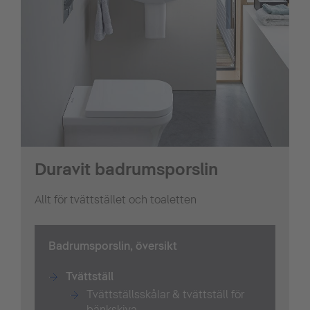
Duravit badrumsporslin
Allt för tvättstället och toaletten
Badrumsporslin, översikt
Tvättställ
Tvättställsskålar & tvättställ för
bänkskiva