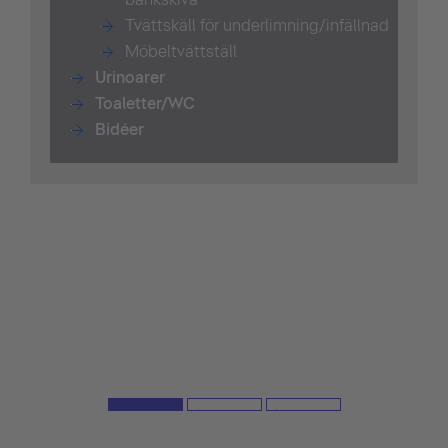
Tvättskäll för underlimning/infällnad
Möbeltvättställ
Urinoarer
Toaletter/WC
Bidéer