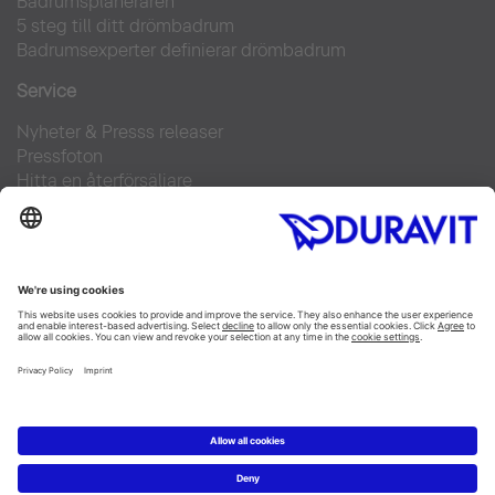
Badrumsplaneraren
5 steg till ditt drömbadrum
Badrumsexperter definierar drömbadrum
Service
Nyheter & Presss releaser
Pressfoton
Hitta en återförsäljare
FAQs
Facebook
Instagram
Pinterest
Flickr
Linked In
YouTube
Copyright © 2026 Duravit AG
Impressum
|
Integrity and Compliance
|
Integritetsmeddelande
|
Cookie settings