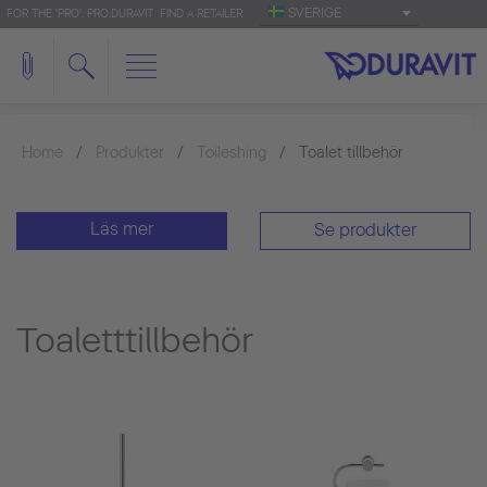
SVERIGE
FOR THE 'PRO': PRO.DURAVIT
FIND A RETAILER
Home
Produkter
Toileshing
Toalet tillbehör
Läs mer
Se produkter
Toaletttillbehör