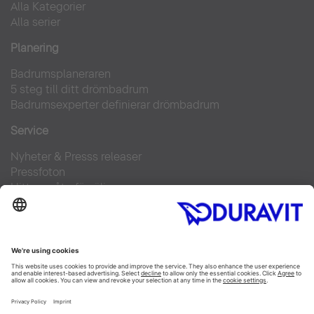
Alla Kategorier
Alla serier
Planering
Badrumsplaneraren
5 steg till ditt drömbadrum
Badrumsexperter definierar drömbadrum
Service
Nyheter & Presss releaser
Pressfoton
Hitta en återförsäljare
FAQs
Facebook
Instagram
Pinterest
Flickr
Linked In
YouTube