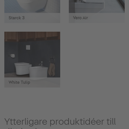
Starck 3
Vero Air
White Tulip
Ytterligare produktidéer till