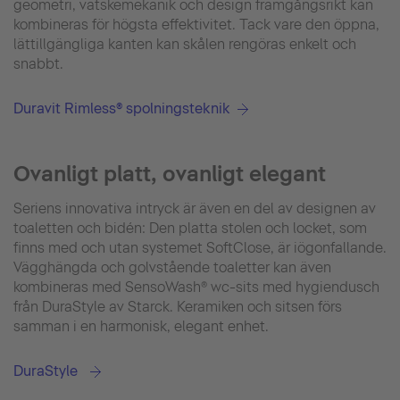
geometri, vätskemekanik och design framgångsrikt kan
kombineras för högsta effektivitet. Tack vare den öppna,
lättillgängliga kanten kan skålen rengöras enkelt och
snabbt.
Duravit Rimless® spolningsteknik
Ovanligt platt, ovanligt elegant
Seriens innovativa intryck är även en del av designen av
toaletten och bidén: Den platta stolen och locket, som
finns med och utan systemet SoftClose, är iögonfallande.
Vägghängda och golvstående toaletter kan även
kombineras med SensoWash® wc-sits med hygiendusch
från DuraStyle av Starck. Keramiken och sitsen förs
samman i en harmonisk, elegant enhet.
DuraStyle