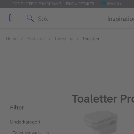
SVERIGE
FOR THE 'PRO': PRO.DURAVIT
FIND A RETAILER
Inspirati
Home
Produkter
Toileshing
Toaletter
Toaletter Pr
Filter
Underkategori
Toilet set wall-mounted