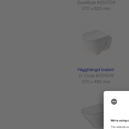
DuraStyle #253709
370 x 620 mm
Vägghängd toalett
D-Code #251509
370 x 480 mm