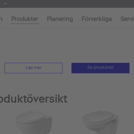
on
Produkter
Planering
Förverkliga
Serv
Se produkter
Läs mer
oduktöversikt