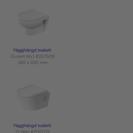
Vägghängd toalett
Duravit No.1 #257509
365 x 480 mm
Vägghängd toalett
D-Neo #258709