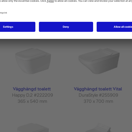
Vägghängd toalett
Vägghängd toalett för sits
DuraStyle #254209
med integrerad...
370 x 620 mm
DuraStyle #254259
376 x 620 mm
Vägghängd toalett
Vägghängd toalett Vital
Happy D.2 #222209
DuraStyle #255909
365 x 540 mm
370 x 700 mm