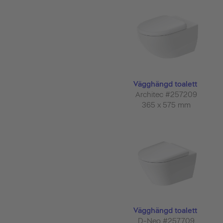
Vägghängd toalett
Architec #257209
365 x 575 mm
Vägghängd toalett
D-Neo #257709