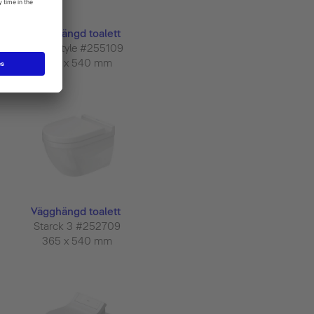
Vägghängd toalett
DuraStyle #255109
370 x 540 mm
Vägghängd toalett
Starck 3 #252709
365 x 540 mm