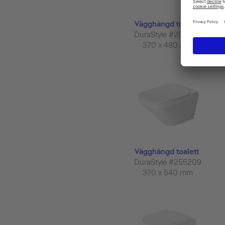
Vägghängd toalett
DuraStyle #253909
370 x 480 mm
Vägghängd toalett
DuraStyle #255209
370 x 540 mm