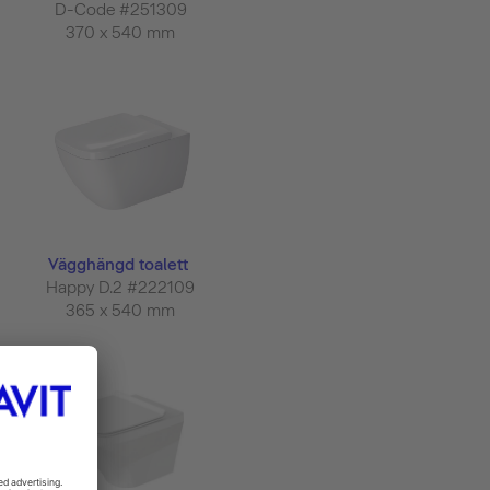
D-Code #251309
370 x 540 mm
Vägghängd toalett
Happy D.2 #222109
365 x 540 mm