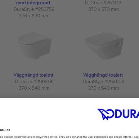
med integrerad...
D-Code #251409
DuraStyle #253759
370 x 570 mm
376 x 620 mm
Vägghängd toalett
Vägghängd toalett
D-Code #290309
DuraStyle #253609
370 x 540 mm
370 x 540 mm