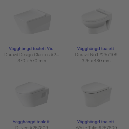
Vägghängd toalett Viu
Vägghängd toalett
Duravit Design Classics #251109
Duravit No.1 #257409
370 x 570 mm
325 x 480 mm
Vägghängd toalett
Vägghängd toalett
D-Neo #257809
White Tulip #257609